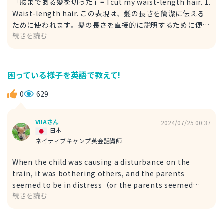
「腰まである髪を切った」= I cut my waist-length hair. 1.
Waist-length hair. この表現は、髪の長さを簡潔に伝える
ために使われます。髪の長さを直接的に説明するために便利
続きを読む
で、特に見た目や長さに関して簡潔に表現したいときに使い
ます。 例文 I recently cut my waist-length hair because
I wanted to change. 最近、スタイルを変わりたいから、腰
までの髪を切った。 2. My hair reaches my waist. この表
困っている様子を英語で教えて!
現も髪の長さを示すもので、より口語的または直訳的です。
「My hair reaches my waist.」直訳すると「髪が腰まであ
0
629
ります。」です。髪の長さが具体的にどのくらいかを説明す
る際に使われ、より説明的なニュアンスがあります。 例文
VIIAさん
2024/07/25 00:37
My hair reaches my waist, but I’m thinking of cutting
日本
it shorter. 髪が腰まであるですが、今は短くにしようかな
ネイティブキャンプ英会話講師
って考えているですよ。
When the child was causing a disturbance on the
train, it was bothering others, and the parents
seemed to be in distress（or the parents seemed
続きを読む
upset）. 「子供が電車で騒いでいると周りに迷惑がかか
り、親は困っている様子だった。」 1. Seemed to be in
distress: この表現は、深刻な不安、苦しいを感じているで