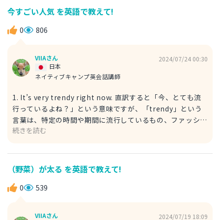
す。より強い感情的または精神的な負担を表現しています。
今すごい人気 を英語で教えて!
例文 During the meeting, when the project deadline
was mentioned, Jane seemed to be in distress. 会議
0
806
中、プロジェクトの締切が会話をする時に、ジェーンは凄く
困っている様子だった。 2. Seemed upset: こちらは、少し
VIIAさん
2024/07/24 00:30
イライラするような気持ちを表現してます。一般的な不満や
日本
戸惑い、気になることがあるときの軽い感情を意味していま
ネイティブキャンプ英会話講師
す。 例文 When the waiter brought the wrong dish,
1. It’s very trendy right now. 直訳すると「今、とても流
the customer seemed upset. 店員さんが間違えた料理を
行っているよね？」という意味ですが、「trendy」という
持ってきた時に、お客さんは困っている様子だった。
言葉は、特定の時間や期間に流行しているもの、ファッショ
続きを読む
ンやライフスタイルの一部として人気があることを強調して
います。 例文 This style of clothing is very trendy right
now. この服のスタイルは今とても流行っているよね？ 2.
It's a big hit these days. 直訳すると「最近、大ヒットし
（野菜）が太る を英語で教えて!
ているよね？」ですが、「big hit」という言葉は、何かが
非常に成功していて、多くの人に受け入れられ、人気がある
0
539
ことを強調しています。 例文 That new movie is a big hit
these days. あの新しい映画は最近大ヒットしているよね？
VIIAさん
2024/07/19 18:09