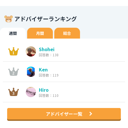
アドバイザーランキング
週間
月間
総合
Shohei
回答数：138
Ken
回答数：119
Hiro
回答数：110
アドバイザー一覧