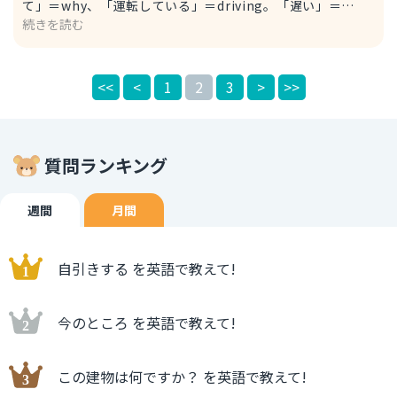
て」＝why、「運転している」＝driving。「遅い」＝
続きを読む
slowly 「so」は色々な言い方があります。今回の場合は否
定文の表現で「so」を使う時に「こんなに」、「そんな
に」という表現の特徴をよく使われっています。一般的には
<<
<
1
2
3
>
>>
「とても」、「すごく」、「非常に」という意味で仕様が可
能で、表現方法はコンテキストによって異なる場合もありま
す。 例えば、 You’re so beautiful. / 君は（すごく,とて
も）綺麗ですね。
質問ランキング
週間
月間
自引きする を英語で教えて!
今のところ を英語で教えて!
この建物は何ですか？ を英語で教えて!