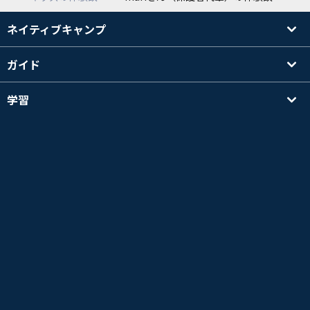
ネイティブキャンプ
ガイド
学習
講師を探す
その他
会社情報
英検®は、公益財団法人 日本英語検定協会の登録商標です。
このコンテンツは、公益財団法人 日本英語検定協会の承認や推奨、その他の検討を受けた