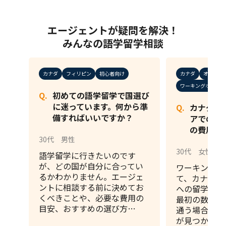
エージェントが疑問を解決！
みんなの語学留学相談
カナダ
フィリピン
初心者向け
カナダ
オースト
ワーキングホリデー
初めての語学留学で国選び
に迷っています。何から準
カナダま
備すればいいですか？
アでのワ
の費用と
30代
男性
30代
女性
語学留学に行きたいのです
が、どの国が自分に合ってい
ワーキングホ
るかわかりません。エージェ
て、カナダか
ントに相談する前に決めてお
への留学を検
くべきことや、必要な費用の
最初の数ヶ月
目安、おすすめの選び方…
通う場合の費
が見つかりや