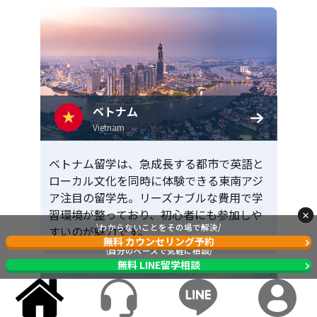
ベトナム
Vietnam
ベトナム留学は、急成長する都市で英語と
ローカル文化を同時に体験できる東南アジ
ア注目の留学先。リーズナブルな費用で学
習環境が整っており、初心者にも参加しや
\わからないことをその場で解決/
すいのが魅力です。
無料 カウンセリング予約
\自分のペースで気軽に相談/
無料 LINE留学相談