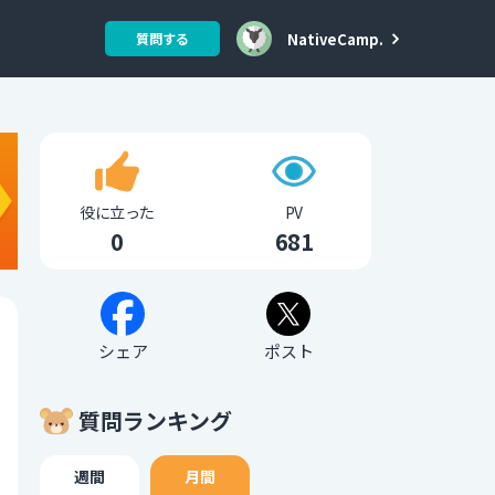
NativeCamp.
質問する
役に立った
PV
0
681
シェア
ポスト
質問ランキング
週間
月間