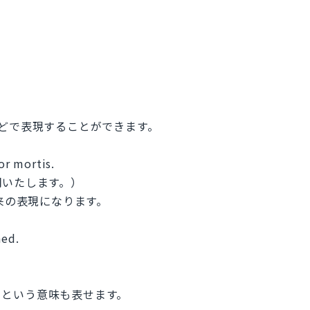
ess などで表現することができます。
or mortis.
明いたします。）
語由来の表現になります。
ned.
さ」という意味も表せます。