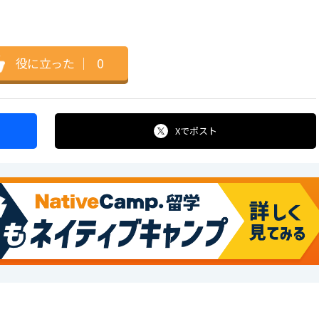
役に立った
｜
0
Xで
ポスト