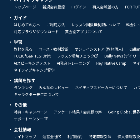
トップページ
新規会員登録
ログイン
再入会希望の方
FOR TU
ガイド
はじめての方へ
ご利用方法
レッスン回数無制限について
料金に
対応ブラウザダウンロード
英会話アプリについて
学習
教材を見る
コース・教材診断
オンラインストア (教材購入)
Call
TOEIC®L&R TEST対策
レッスン環境チェック
Daily News (デイ
AIスピーキングテスト
AI発音トレーニング
Hey! Native Camp
ネ
ネイティブキャンプ留学
講師を探す
ランキング
みんなのレビュー
ネイティブスピーカーについて
カ
キャラクター先生について
その他
特典・キャンペーン
アンケート結果 / 会員様の声
Going Global
サポートセンター
会社情報
サイトマップ
運営会社
利用規約
特定商取引法
個人情報取扱