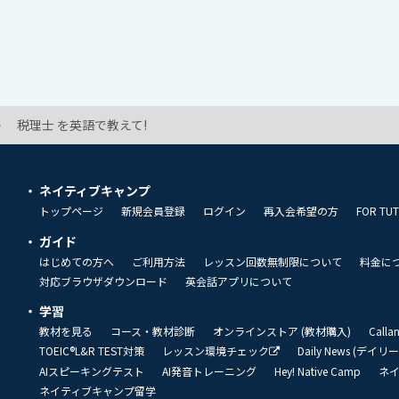
税理士 を英語で教えて!
ネイティブキャンプ
トップページ
新規会員登録
ログイン
再入会希望の方
FOR TU
ガイド
はじめての方へ
ご利用方法
レッスン回数無制限について
料金に
対応ブラウザダウンロード
英会話アプリについて
学習
教材を見る
コース・教材診断
オンラインストア (教材購入)
Call
TOEIC®L&R TEST対策
レッスン環境チェック
Daily News (デイ
AIスピーキングテスト
AI発音トレーニング
Hey! Native Camp
ネ
ネイティブキャンプ留学