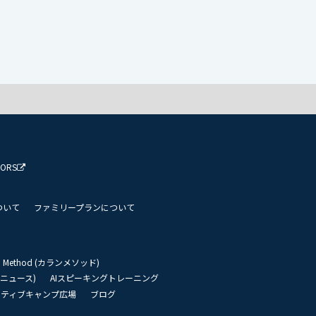
TORS
ついて
ファミリープランについて
an Method (カランメソッド)
リーニュース)
AIスピーキングトレーニング
イティブキャンプ広場
ブログ