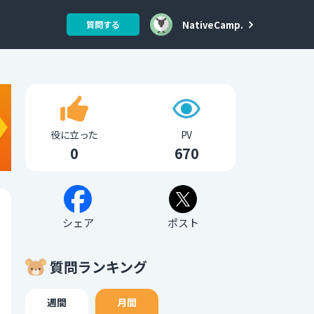
NativeCamp.
質問する
役に立った
PV
0
670
シェア
ポスト
質問ランキング
週間
月間