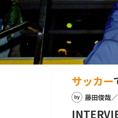
サッカー
藤田俊哉／
INTERVI