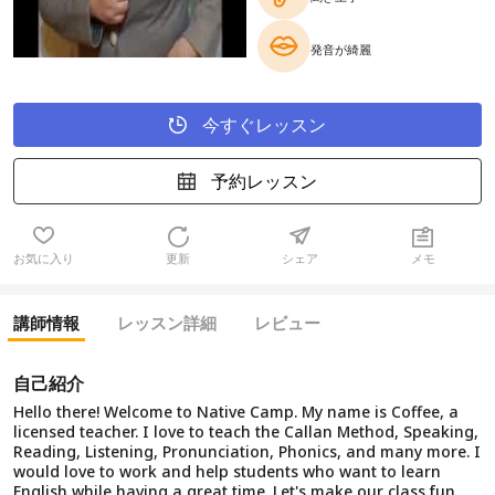
発音が綺麗
今すぐレッスン
予約レッスン
お気に入り
更新
シェア
メモ
講師情報
レッスン詳細
レビュー
自己紹介
Hello there! Welcome to Native Camp. My name is Coffee, a
licensed teacher. I love to teach the Callan Method, Speaking,
Reading, Listening, Pronunciation, Phonics, and many more. I
would love to work and help students who want to learn
English while having a great time. Let's make our class fun