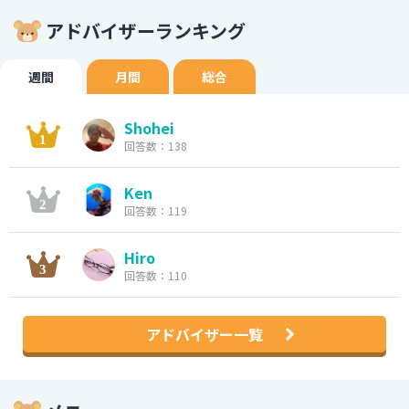
アドバイザーランキング
週間
月間
総合
Shohei
回答数：138
Ken
回答数：119
Hiro
回答数：110
アドバイザー一覧