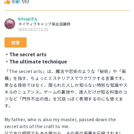
0
593
hitsujiさん
ネイティブキャンプ英会話講師
2025/10/17 11:32
回答
・The secret arts
・The ultimate technique
「The secret arts」は、魔法や忍術のような「秘術」や「奥
義」を指す、ちょっとミステリアスでワクワクする言葉です。
単なる技術ではなく、限られた人しか知らない特別な知識やス
キルのニュアンス。ゲームの裏技や、達人だけが知る料理のコ
ツなど「門外不出の技」を冗談っぽく表現するのにも使えま
す。
My father, who is also my master, passed down the
secret arts of the craft to me.
父であり師匠でもある彼から、その芸の奥義を伝授されまし