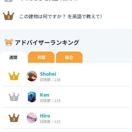
この建物は何ですか？ を英語で教えて!
アドバイザーランキング
週間
月間
総合
Shohei
回答数：138
Ken
回答数：119
Hiro
回答数：110