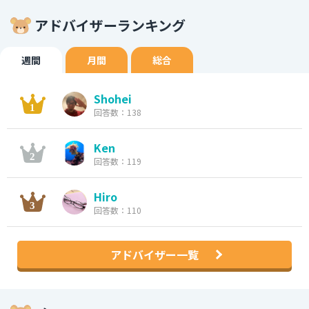
アドバイザーランキング
週間
月間
総合
Shohei
回答数：138
Ken
回答数：119
Hiro
回答数：110
アドバイザー一覧