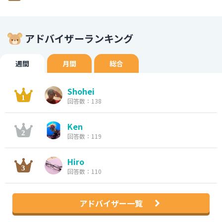
アドバイザーランキング
週間
月間
総合
Shohei
回答数：138
Ken
回答数：119
Hiro
回答数：110
アドバイザー一覧