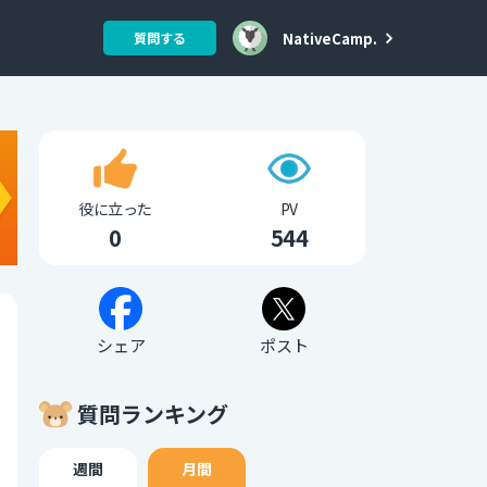
NativeCamp.
質問する
役に立った
PV
0
544
シェア
ポスト
質問ランキング
週間
月間