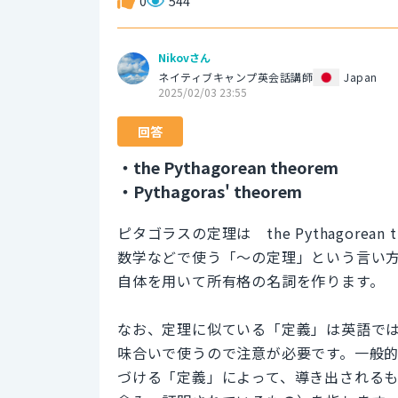
0
544
Nikovさん
ネイティブキャンプ英会話講師
Japan
2025/02/03 23:55
回答
・the Pythagorean theorem
・Pythagoras' theorem
ピタゴラスの定理は the Pythagorean th
数学などで使う「～の定理」という言い方は、冠
自体を用いて所有格の名詞を作ります。
なお、定理に似ている「定義」は英語では def
味合いで使うので注意が必要です。一般
づける「定義」によって、導き出される