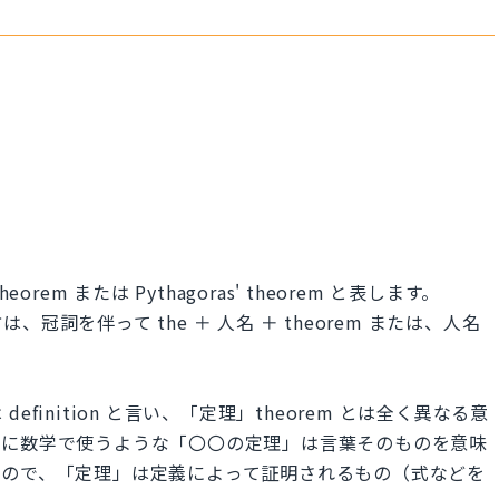
eorem または Pythagoras' theorem と表します。
詞を伴って the ＋ 人名 ＋ theorem または、人名
inition と言い、「定理」theorem とは全く異なる意
的に数学で使うような「〇〇の定理」は言葉そのものを意味
もので、「定理」は定義によって証明されるもの（式などを