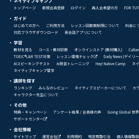
ネイティブキャンプ
トップページ
新規会員登録
ログイン
再入会希望の方
FOR TU
ガイド
はじめての方へ
ご利用方法
レッスン回数無制限について
料金に
対応ブラウザダウンロード
英会話アプリについて
学習
教材を見る
コース・教材診断
オンラインストア (教材購入)
Call
TOEIC®L&R TEST対策
レッスン環境チェック
Daily News (デイ
AIスピーキングテスト
AI発音トレーニング
Hey! Native Camp
ネ
ネイティブキャンプ留学
講師を探す
ランキング
みんなのレビュー
ネイティブスピーカーについて
カ
キャラクター先生について
その他
特典・キャンペーン
アンケート結果 / 会員様の声
Going Global
サポートセンター
会社情報
サイトマップ
運営会社
利用規約
特定商取引法
個人情報取扱