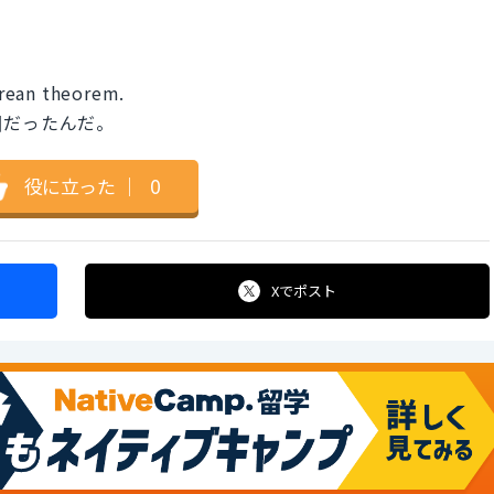
。
rean theorem.
囲だったんだ。
役に立った
｜
0
Xで
ポスト