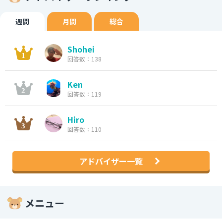
週間
月間
総合
Shohei
回答数：138
Ken
回答数：119
Hiro
回答数：110
アドバイザー一覧
メニュー