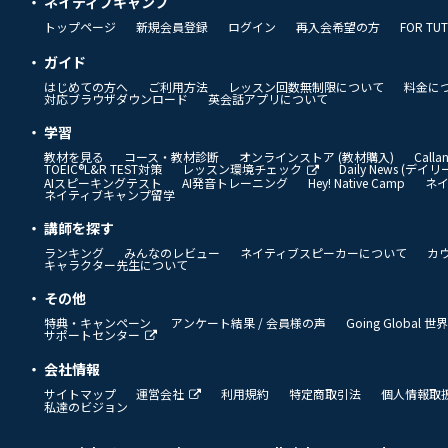
ネイティブキャンプ
トップページ
新規会員登録
ログイン
再入会希望の方
FOR TU
ガイド
はじめての方へ
ご利用方法
レッスン回数無制限について
料金に
対応ブラウザダウンロード
英会話アプリについて
学習
教材を見る
コース・教材診断
オンラインストア (教材購入)
Call
TOEIC®L&R TEST対策
レッスン環境チェック
Daily News (デ
AIスピーキングテスト
AI発音トレーニング
Hey! Native Camp
ネ
ネイティブキャンプ留学
講師を探す
ランキング
みんなのレビュー
ネイティブスピーカーについて
カ
キャラクター先生について
その他
特典・キャンペーン
アンケート結果 / 会員様の声
Going Global
サポートセンター
会社情報
サイトマップ
運営会社
利用規約
特定商取引法
個人情報取
私達のビジョン