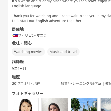
It's a warm and friendly place where you can relax, enjoy l
TEST 600点
TES
キング対策
テスト対策
テスト対策
テスト対策
English language.
対策（新形
対
日常英会話
ビジネス英会
中高生英会話
式)
話
Thank you for watching and I can't wait to see you in my cla
Let's start our English adventure together!
居住地
フィリピン
•
マニラ
トピックトー
スピーキング
発音トレーニ
発音トレーニ
発音トレーニ
実
ク
ング 基礎 - ア
ング 発展 - ア
ング 実践 - ア
趣味・関心
メリカ英語 -
メリカ英語 -
メリカ英語 -
Watching movies
Music and travel
講師歴
9年4ヶ月
世界一周旅行
5分間ディス
ビジネス英会
キッズ - 基本
キッズ - 絵本
キッズ
カッション
話
のえいご
のえいご
ム
職歴
2017年 3月 - 現在
教育/トレーニング/語学系 | 教
フォトギャラリー
職種別英会話
職種別英会話
ワーホリ英会
ワーホリ英会
基礎
実践
話 基礎
話 実践