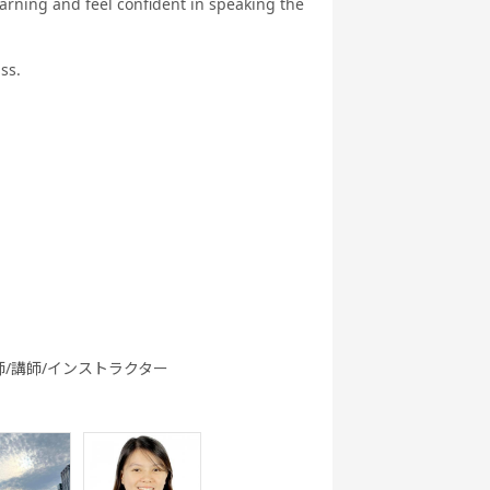
earning and feel confident in speaking the
Speaking
T 800点
ぶ英文法
Test対策
策（新形
式)
ss.
践発音
旅行英会話
新旅行英会話
新旅行英会話
基礎
実践
 - ゲー
Let's Go (レ
都道府県教材
フリートーク
でえいご
ッツゴー)
師/講師/インストラクター