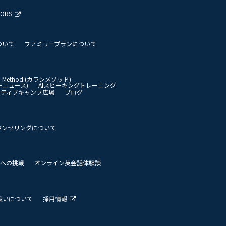
TORS
ついて
ファミリープランについて
an Method (カランメソッド)
イリーニュース)
AIスピーキングトレーニング
イティブキャンプ広場
ブログ
ウンセリングについて
 世界への挑戦
オンライン英会話体験談
扱いについて
採用情報