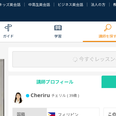
キッズ英会話
中高生英会話
ビジネス英会話
法人の方
ガイド
学習
講師を探
今すぐレッスン
講師プロフィール
Cheriru
チェリル
( 39歳 )
国籍
こ
フィリピン