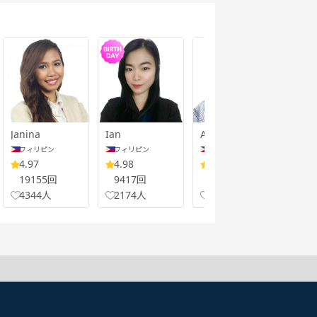
Janina
Ian
Ayu
Viah
フィリピン
フィリピン
フィリピン
フ
4.97
4.98
4.96
5.
19155回
9417回
20733回
28
4344人
2174人
5186人
52