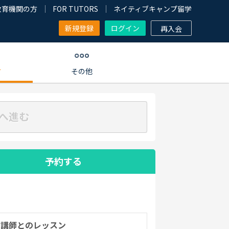
教育機関の方
FOR TUTORS
ネイティブキャンプ留学
新規登録
ログイン
再入会
す
その他
へ進む
予約する
の講師とのレッスン