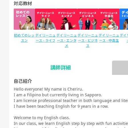
対応教材
初めてのレッ
デイリーニュ
デイリーニュ
デイリーニュ
デイリーニュ
デイ
スン
ース - ライフ
ース - エンタ
ース - ビジネ
ース - 中高生
メ
ス
講師詳細
SIDE by SIDE
Callan for
Cal
新文法 中
新文法 中
カランメソッ
(サイドバイ
Business (ビ
Kid
2（教科書準
3（教科書準
ド
自己紹介
サイド)
ジネスカラ
キ
拠）
拠）
Hello everyone! My name is Cheriru.
ン)
I am a Filipino but currently living in Sapporo.
I am license professional teacher in both language and lite
I have been teaching English for 9 years in a row.
Welcome to my English class.
In our class, we learn English step by step with fun activiti
TOEIC®L&R
TOE
IELTSスピー
スピーキング
スピーキング
スピーキング