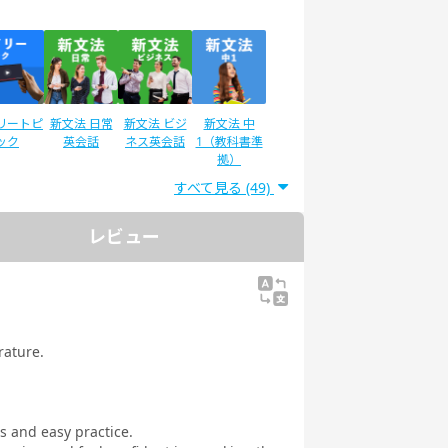
リートピ
新文法 日常
新文法 ビジ
新文法 中
ック
英会話
ネス英会話
1（教科書準
拠）
すべて見る (49)
レビュー
lan for
スタディサプ
スタディサプ
英検®二次試
s (カラン
リENGLISH
リENGLISH
験対策
ッズ)
新日常英会話
ビジネス英語
コース Daily
コース Daily
教材
教材
rature.
es and easy practice.
IC®L&R
TOEIC®
文法
イラストで学