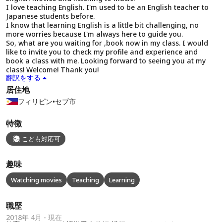
I love teaching English. I'm used to be an English teacher to
Japanese students before.
I know that learning English is a little bit challenging, no
more worries because I'm always here to guide you.
So, what are you waiting for ,book now in my class. I would
like to invite you to check my profile and experience and
book a class with me. Looking forward to seeing you at my
class! Welcome! Thank you!
翻訳をする
居住地
フィリピン
•
セブ市
特徴
こども対応可
趣味
Watching movies
Teaching
Learning
職歴
2018年 4月 - 現在