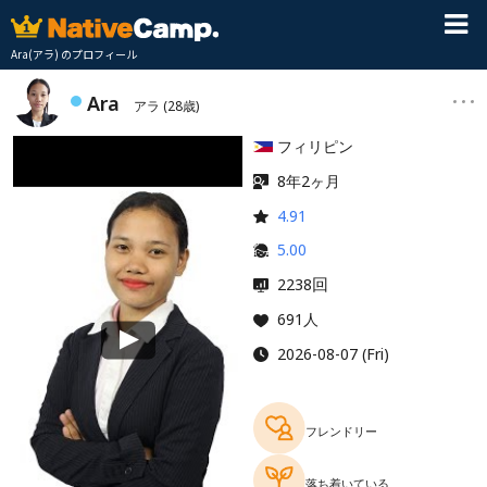
Ara(アラ) のプロフィール
Ara
アラ
(28歳)
フィリピン
8年2ヶ月
4.91
5.00
回
2238
691人
2026-08-07 (Fri)
フレンドリー
落ち着いている