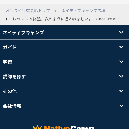
オンライン英会話トップ
ネイティブキャンプ広場
レッスンの終盤、次のように言われました。 ”since we are done with our lesson for today, do you have any questions and clarification regarding our lesson for today. ” この場合の”since”と”clarification”の意味を後で調べましたが、今一つすっきりしませんでした。 文としては、なんとなく以下のような訳になるのかなと思ったのですが、正しいのかどうかわかりません。どなたか教えてください。 「今日のレッスンを終えたわけだけど、何か質問や今日のレッスンに関してはっきりさせたいことはある？」
ネイティブキャンプ
ガイド
学習
講師を探す
その他
会社情報