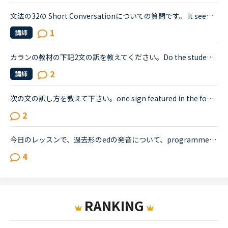
文法の32の Short Conversationについての質問です。 It seems like Daniel and Olivia are distracted by the street noises this evening.Olivia What's the matter? You are thinking about something, aren't...
1
講師
カランの教材の下記2文の訳を教えてください。Do the students precede the teacher out of theclassroom after the lesson?No, the students don't precede the teacher out ofthe classroom after the lesson; ...
2
講師
次の文の訳し方を教えて下さい。one sign featured in the footage read.デイリーニュース <a href="https://nativecamp.net/textbook/page-detail/2/13004The" target="_blank">https://nativecamp.net/textbook/page-detail/2/13004The</a> Weather Channel's Instagram page posted a clip detailing t...
2
今日のレッスンで、過去形のedの発音について、programmedやbeamedのようにmのあとにedが続く場合は、最後の部分は（ｂ）のように発音すると先生が説明し、programmed(b)とチャットボックスに書き入れ、プログラ...
4
RANKING