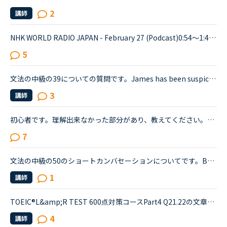
2
講師
NHK WORLD RADIO JAPAN - February 27 (Podcast)0:54～1:49The Japanese government is studying additional measures to prop up the tourist industry and smaller businesses hit hard by the spread of a ne...
5
文法の中級の39についての質問です。James has been suspicious about Andrew's strange behavior lately.James「 Frankly, I don't know why you are still going to that farm. You were only going there for ...
3
講師
初心者です。理解出来なかった部分があり、教えてください。James is asking Charlotte about Gabriella's birthday party. James When was Gabriella's birthday?Charlotte It was last weekend.James How was t...
7
文法の中級の50のショートカンバセーションについてです。Benjamin's son called him at his law firm while he was busy having a meeting. Benjamin &quot;What did my son say?&quot; Secretary &quot;He sai...
1
講師
TOEIC®️L&amp;R TEST 600点対策コースPart4 Q21.22の文章でわからないことがあります。文章は以下の通りです。When you move, you should try to tell banks and credit card companies your new address at leas...
4
講師