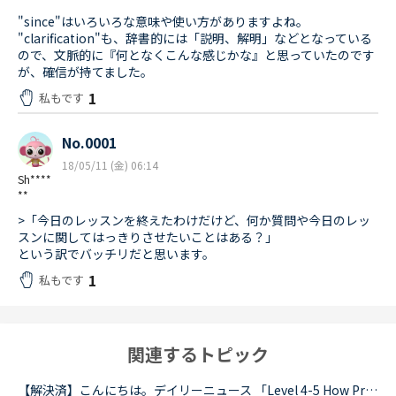
"since"はいろいろな意味や使い方がありますよね。
"clarification"も、辞書的には「説明、解明」などとなっている
ので、文脈的に『何となくこんな感じかな』と思っていたのです
が、確信が持てました。
1
私もです
No.0001
18/05/11 (金) 06:14
Sh****
**
>「今日のレッスンを終えたわけだけど、何か質問や今日のレッ
スンに関してはっきりさせたいことはある？」
という訳でバッチリだと思います。
1
私もです
関連するトピック
【解決済】こんにちは。デイリーニュース 「Level 4-5 How Processed Food Helped Humanity」 の第2パラグラフ、The small size of teeth in early humans can only be explained by food becoming easier to eat...