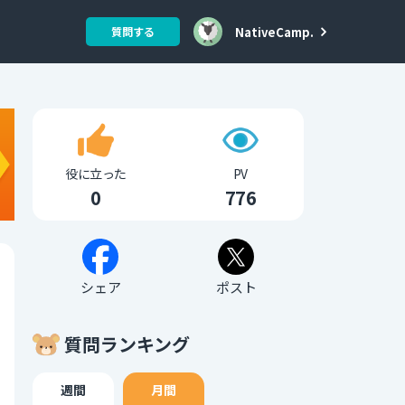
NativeCamp.
質問する
役に立った
PV
0
776
シェア
ポスト
質問ランキング
週間
月間