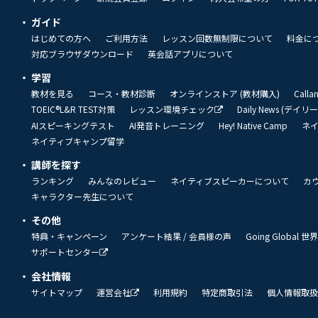
ガイド
はじめての方へ
ご利用方法
レッスン回数無制限について
料金に
対応ブラウザダウンロード
英会話アプリについて
学習
教材を見る
コース・教材診断
オンラインストア (教材購入)
Call
TOEIC®L&R TEST対策
レッスン環境チェック
Daily News (デイ
AIスピーキングテスト
AI発音トレーニング
Hey! Native Camp
ネ
ネイティブキャンプ留学
講師を探す
ランキング
みんなのレビュー
ネイティブスピーカーについて
カ
キャラクター先生について
その他
特典・キャンペーン
アンケート結果 / 会員様の声
Going Global
サポートセンター
会社情報
サイトマップ
運営会社
利用規約
特定商取引法
個人情報取扱