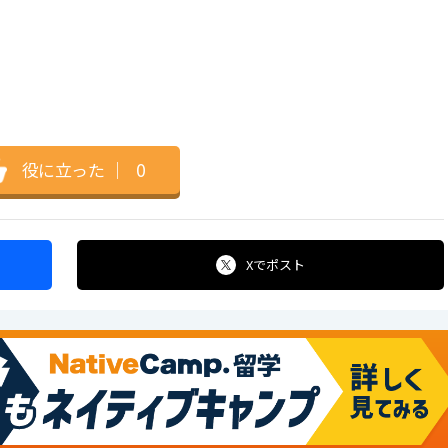
役に立った
｜
0
Xで
ポスト