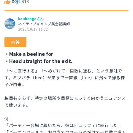
0
413
kauhengaさん
ネイティブキャンプ英会話講師
2025/10/17 11:32
回答
・Make a beeline for
・Head straight for the exit.
「〜に直行する」「〜めがけて一目散に進む」という意味で
す。ミツバチ（bee）が巣まで一直線（line）に飛んで帰る様
子が由来。
脇目もふらず、特定の場所や目標にまっすぐ向かうニュアンス
で使います。
例：
「パーティー会場に着いたら、彼はビュッフェに直行した」
「バーゲンセールで、お目当てのコートめがけて一目散に進ん