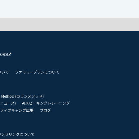
TORS
ついて
ファミリープランについて
an Method (カランメソッド)
リーニュース)
AIスピーキングトレーニング
イティブキャンプ広場
ブログ
ウンセリングについて