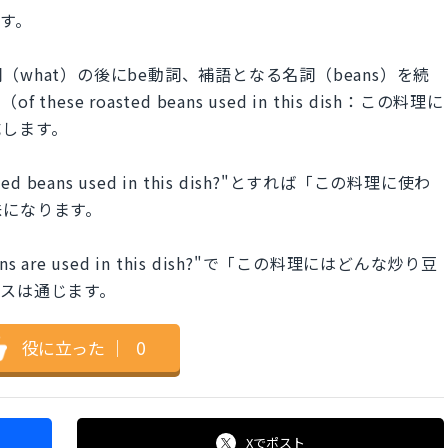
ます。
what）の後にbe動詞、補語となる名詞（beans）を続
e roasted beans used in this dish：この料理に
成します。
asted beans used in this dish?"とすれば「この料理に使わ
味になります。
eans are used in this dish?"で「この料理にはどんな炒り豆
スは通じます。
役に立った
｜
0
Xで
ポスト