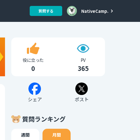
NativeCamp.
質問する
役に立った
PV
0
365
シェア
ポスト
質問ランキング
週間
月間