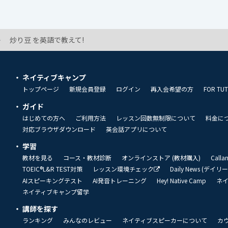
炒り豆 を英語で教えて!
ネイティブキャンプ
トップページ
新規会員登録
ログイン
再入会希望の方
FOR TU
ガイド
はじめての方へ
ご利用方法
レッスン回数無制限について
料金に
対応ブラウザダウンロード
英会話アプリについて
学習
教材を見る
コース・教材診断
オンラインストア (教材購入)
Call
TOEIC®L&R TEST対策
レッスン環境チェック
Daily News (デイ
AIスピーキングテスト
AI発音トレーニング
Hey! Native Camp
ネ
ネイティブキャンプ留学
講師を探す
ランキング
みんなのレビュー
ネイティブスピーカーについて
カ