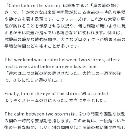
「Calm before the storm」は直訳すると「嵐の前の静け
さ」で、何か大きな出来事や困難が起こる直前の一時的な平穏
や静けさを表す表現です。このフレーズは、これから大変な事
態が訪れることを予感させる状況や、何も問題が無いように見
えるが実は問題が潜んでいる場合などに使われます。例えば、
試験前の静かな勉強時間や、大きなプロジェクトが始まる前の
平穏な時間などを指すことが多いです。
The weekend was a calm between two storms, after a
hectic week and before an even busier one.
「週末は二つの嵐の間の静けさだった、大忙しの一週間の後
で、さらに忙しい週の前に。」
Finally, I'm in the eye of the storm. What a relief.
ようやくストームの目に入った。本当にホッとした。
The calm between two stormsは、2つの問題や困難な状況
の間の一時的な安息期を指します。この表現は、一段落ついた
後の平穏な時間、しかし別の問題が起こる前の短い期間を指し