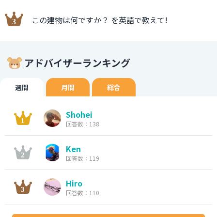
この建物は何ですか？ を英語で教えて!
アドバイザーランキング
週間
月間
総合
Shohei
回答数：138
Ken
回答数：119
Hiro
回答数：110