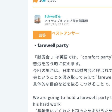
1
2,560
Schwaさん
ネイティブキャンプ英会話講師
2023/10/02 17:29
ベストアンサー
回答
・farewell party
「慰労会 」は英語では、"comfort p
苦労を労う時に使えます。
今回の場合は、日本では慰労会と呼ばれ
会ということを汲み取ってあえて"farewel
具体的な目的などを後ろにつけることで
We are going to hold a farewell party
his hard work.
（長年働いてくれた上司のためを労うた