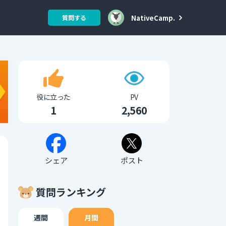
NativeCamp.
質問する
役に立った
PV
1
2,560
シェア
ポスト
質問ランキング
週間
月間