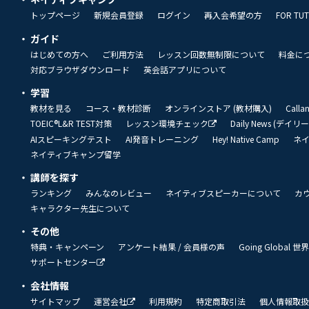
トップページ
新規会員登録
ログイン
再入会希望の方
FOR TU
ガイド
はじめての方へ
ご利用方法
レッスン回数無制限について
料金に
対応ブラウザダウンロード
英会話アプリについて
学習
教材を見る
コース・教材診断
オンラインストア (教材購入)
Call
TOEIC®L&R TEST対策
レッスン環境チェック
Daily News (デイ
AIスピーキングテスト
AI発音トレーニング
Hey! Native Camp
ネ
ネイティブキャンプ留学
講師を探す
ランキング
みんなのレビュー
ネイティブスピーカーについて
カ
キャラクター先生について
その他
特典・キャンペーン
アンケート結果 / 会員様の声
Going Global
サポートセンター
会社情報
サイトマップ
運営会社
利用規約
特定商取引法
個人情報取扱