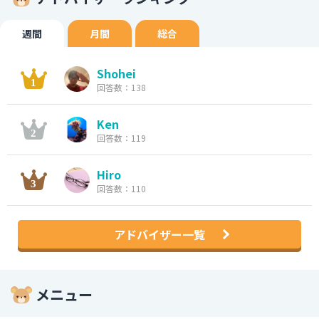
週間
月間
総合
Shohei
回答数：138
Ken
回答数：119
Hiro
回答数：110
アドバイザー一覧
メニュー