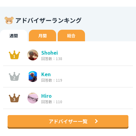
アドバイザーランキング
週間
月間
総合
Shohei
回答数：138
Ken
回答数：119
Hiro
回答数：110
アドバイザー一覧