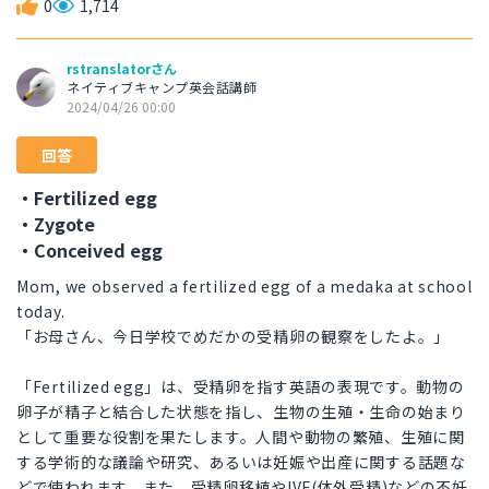
0
1,714
rstranslatorさん
ネイティブキャンプ英会話講師
2024/04/26 00:00
回答
・Fertilized egg
・Zygote
・Conceived egg
Mom, we observed a fertilized egg of a medaka at school
today.
「お母さん、今日学校でめだかの受精卵の観察をしたよ。」
「Fertilized egg」は、受精卵を指す英語の表現です。動物の
卵子が精子と結合した状態を指し、生物の生殖・生命の始まり
として重要な役割を果たします。人間や動物の繁殖、生殖に関
する学術的な議論や研究、あるいは妊娠や出産に関する話題な
どで使われます。また、受精卵移植やIVF(体外受精)などの不妊