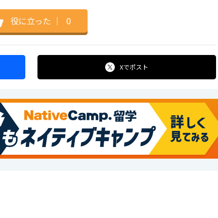
役に立った
｜
0
Xで
ポスト