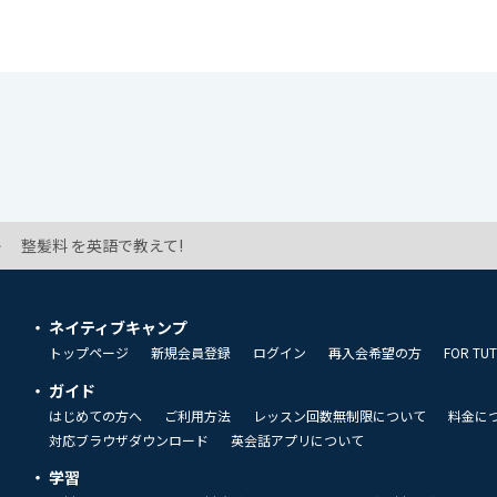
整髪料 を英語で教えて!
ネイティブキャンプ
トップページ
新規会員登録
ログイン
再入会希望の方
FOR TU
ガイド
はじめての方へ
ご利用方法
レッスン回数無制限について
料金に
対応ブラウザダウンロード
英会話アプリについて
学習