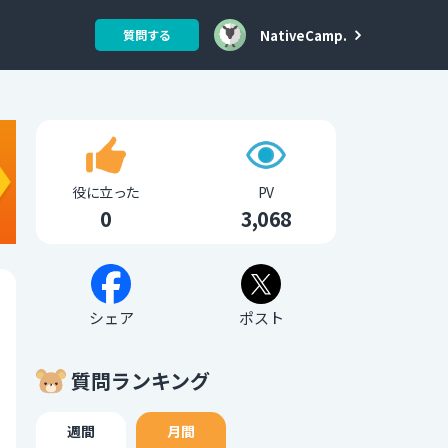
NativeCamp.
質問する
役に立った
PV
0
3,068
シェア
ポスト
質問ランキング
週間
月間