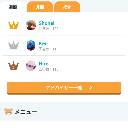
週間
月間
総合
Shohei
回答数：138
Ken
回答数：119
Hiro
回答数：110
アドバイザー一覧
メニュー