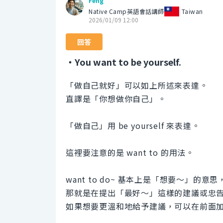
Feng
Native Camp英語會話講師
Taiwan
2026/01/09 12:00
回答
・You want to be yourself.
「做自己就好」可以如上所述來表達。
直譯是「你想做你自己」。
「做自己」用 be yourself 來表達。
這裡要注意的是 want to 的用法。
want to do~ 基本上是「想要～」的
那就是在提出「最好～」這樣的建議或忠
如果想要更溫和地給予建議，可以在前面加上 mi