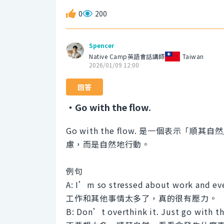
0
200
Spencer
Native Camp英語會話講師
Taiwan
2026/01/09 12:00
回答
・Go with the flow.
Go with the flow. 是一個表
慮，而是自然地行動。
例句
A: I’m so stressed about work and eve
工作和其他事情太多了，真的很有壓力。
B: Don’t overthink it. Just go with t