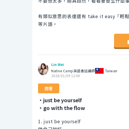
不要想太多，順其自然，看看會發生什麼
有類似意思的表達還有 take it easy「輕鬆一
等片語。
Lin Wei
Native Camp英語會話講師
Taiwan
2026/01/09 12:00
回答
・just be yourself
・go with the flow
1. just be yourself