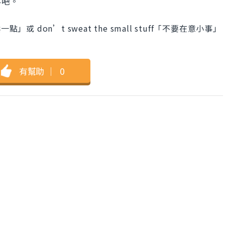
事吧。
點」或 don’t sweat the small stuff「不要在意小事」
有幫助
｜
0