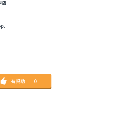
踏車店
op.
有幫助
｜
0