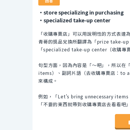
回答
・store specializing in purchasing
・specialized take-up center
「收購專賣店」可以用說明性的方式表達為「store
青哥的獎品兌換所翻譯為「prize take-
「specialized take-up center（收
句型方面，因為內容是「～吧」，所以在「Let'
items）、副詞片語（去收購專賣店：to a sto
來構成。
例如，「Let's bring unnecessary items
「不要的東西就帶到收購專賣店去看看吧