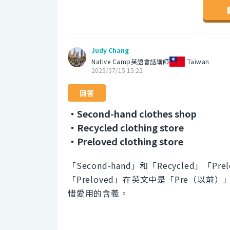
Judy Chang
Native Camp英語會話講師
Taiwan
2025/07/15 15:22
回答
・Second-hand clothes shop
・Recycled clothing store
・Preloved clothing store
「Second-hand」和「Recycled」
「Preloved」在英文中是「Pre（以
惜愛用的含義。