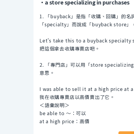
・a store specializing in purchases
1. 「buyback」是指「收購、回購」的名詞
「specialty」而說成「buyback s
Let's take this to a buyback specialty 
把這個拿去收購專賣店吧。
2. 「專門店」可以用「store special
意思。
I was able to sell it at a high price at 
我在收購專賣店以高價賣出了它。
＜語彙說明＞
be able to ～：可以
at a high price：高價