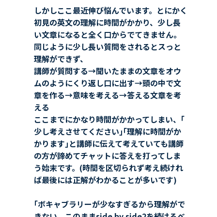
しかしここ最近伸び悩んでいます。とにかく
初見の英文の理解に時間がかかり、少し長
い文章になると全く口からでてきません。
同じように少し長い質問をされるとスっと
理解ができず、
講師が質問する→聞いたままの文章をオウ
ムのようにくり返し口に出す→頭の中で文
章を作る→意味を考える→答える文章を考
える
ここまでにかなり時間がかかってしまい、｢
少し考えさせてください｣｢理解に時間がか
かります｣と講師に伝えて考えていても講師
の方が諦めてチャットに答えを打ってしま
う始末です。(時間を区切られず考え続けれ
ば最後には正解がわかることが多いです)
｢ボキャブラリーが少なすぎるから理解がで
きない、このままside by side2を続けるべ