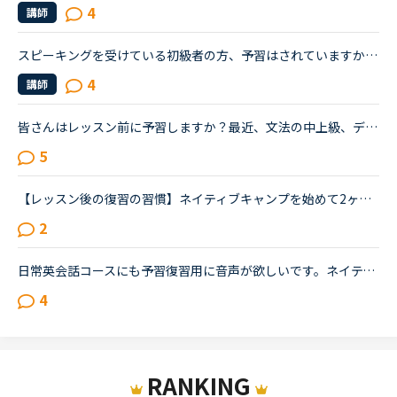
4
講師
スピーキングを受けている初級者の方、予習はされていますか？または、経験者の方経験談やアドバイスが欲しいです。ネイティブキャンプを初めて1ヶ月です。一日1レッスン受けています。TOEICは800点オーバーなの...
4
講師
皆さんはレッスン前に予習しますか？最近、文法の中上級、デイリーニュース、ディスカッション等を受けていますがだんだん内容が難しくなってきて予習がないと不安でレッスンが受けられません。というか予習して...
5
【レッスン後の復習の習慣】ネイティブキャンプを始めて2ヶ月程です。皆さんは、レッスン後の復習を、いつ、どれくらいの時間をかけてやっていらっしゃいますか？新たに知ったフレーズを見返したり、言えなかった...
2
日常英会話コースにも予習復習用に音声が欲しいです。ネイティブキャンプのおかげで英語に触れる機会ができ本当にうれしく思っています。楽しくレッスンをさせていただいていますが、最近はテキストの単語に初め...
4
RANKING