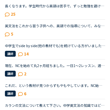
長くなります。学生時代から英語は苦手で、ずっと勉強を避けてきました。２０代の時にたまたま近くのスクールで受けたTOEICのお試しテストでは、恥ずかしながら170～200程度しかないだろうと言われました。もちろ...
25
英文法をこれから習う子供への、英語での指導について、みなさん、どう思われますか？私は、説明そのものを英語で行うのは、少なくとも中学校の文法の範囲が一通り終わらないと、なかなか厳しいのではないかと思...
5
中学生でside by side(他の教材でも)を続けている方がいましたら、継続して何か変化があったかお聞きしたいです。子供が中学生で英語のレベルも学年通りの1年生程で(発音は以前から発音記号やYouTubeの発音関連の...
14
講師
現在、NCを始めて丸2ヶ月経ちました。一日1〜2レッスン、週に4日くらいしか出来ないのですが、文法中級、実践発音中級をやっています。私は文法テキストのエクササイズで、習った文法を使って自分で例文を作る部...
2
講師
これだ、という教材が見つからずもやもやしています。NC始めて2ヶ月の若手社会人です。いわゆる受験英語はしっかりやりましたが、読み書きはできた当時もリスニング&amp;スピーキングはさっぱりでした。英語を忘...
6
講師
カランの文法について教えて下さい。中学英文法の知識ではどのstageまで対応できるのでしょうか？自分の知識としては中学英文法をやり直したくらいで、高校英文法は全く自信がありません。7月から初めて現在stage...