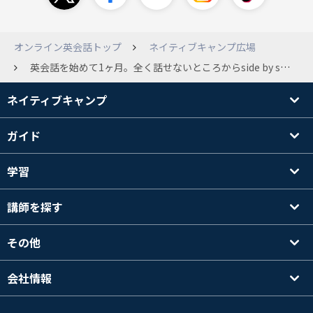
オンライン英会話トップ
ネイティブキャンプ広場
英会話を始めて1ヶ月。全く話せないところからside by sideの1が終わり、2に入ったところです。 文法や単語は中学2年生程度の知識しかないうえ、それすら完璧には使えません。 予習復習に１日約3時間かけていることもあり、レッスンでは間違えることがあまりなくスルスルとside by side1が終わりました。 講師とも簡単な言葉ですがコミュニケーションはとれています。 しかしここ最近伸び悩んでいます。とにかく初見の英文の理解に時間がかかり、少し長い文章になると全く口からでてきません。 同じように少し長い質問をされるとスっと理解ができず、 講師が質問する→聞いたままの文章をオウムのようにくり返し口に出す→頭の中で文章を作る→意味を考える→答える文章を考える ここまでにかなり時間がかかってしまい、｢少し考えさせてください｣｢理解に時間がかかります｣と講師に伝えて考えていても講師の方が諦めてチャットに答えを打ってしまう始末です。(時間を区切られず考え続ければ最後には正解がわかることが多いです) ｢ボキャブラリーが少なすぎるから理解ができない、このままside by side2を続けるべきだ｣という講師と、｢side by sideは中断して文法を勉強すべきだ｣という講師がいて悩んでいます。 2人とも始めた頃からほぼ毎日レッスンしてくださっている講師です。 私としても最近は全く成長が感じられず、あんなに楽しかったレッスンが苦痛です。なんとか現状を打破したいのですがどちらの講師に従うべきでしょうか？
ネイティブキャンプ
ガイド
学習
講師を探す
その他
会社情報