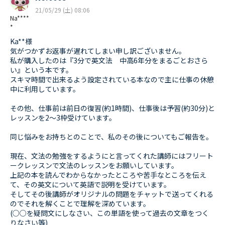
21/05/29 (土) 08:06
Na****
*
Ka**様
気がつかずお返事が遅れてしまい申し訳ございません。
私が購入したのは『3分で英文法 中高6年分をまるごとおさら
い』という本です。
スキマ時間で出来るよう設定されている本なので主に仕事の休憩
中に利用しています。
その他、仕事前は前日の復習(約1時間)、仕事後は予習(約30分)と
レッスンを2〜3枠受けています。
同じ悩みをお持ちとのことで、私のその後についてもご報告を。
現在、文法の勉強をするようにと言ってくれた講師にはフリート
ークレッスンで文法のレッスンをお願いしています。
上記の本を読んでわからなかったところや苦手なところを伝え
て、その英文について英語で説明を受けています。
そしてその後講師がオリジナルの問題をチャットで送ってくれる
のでそれを解くことで理解を深めています。
(○○を疑問文にしなさい、この単語を使って過去の文章をつく
りなさい等)