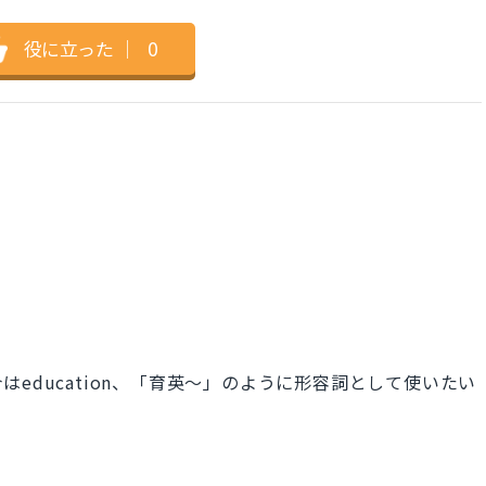
役に立った
｜
0
education、「育英～」のように形容詞として使いたい