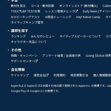
学習
教材を見る
コース・教材診断
オンラインストア (教材購入)
Call
TOEIC®L&R TEST対策
レッスン環境チェック
Daily News (デイ
AIスピーキングテスト
AI発音トレーニング
Hey! Native Camp
ネ
ネイティブキャンプ留学
講師を探す
ランキング
みんなのレビュー
ネイティブスピーカーについて
カ
キャラクター先生について
その他
特典・キャンペーン
アンケート結果 / 会員様の声
Going Global
サポートセンター
会社情報
サイトマップ
運営会社
利用規約
特定商取引法
個人情報取扱
Apple および Apple ロゴは米国その他の国で登録された Apple Inc. の商標です。App 
Google Play は Google LLC の商標です。