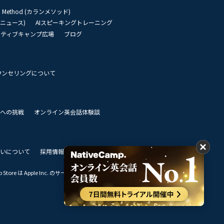
an Method (カランメソッド)
リーニュース)
AIスピーキングトレーニング
イティブキャンプ広場
ブログ
ウンセリングについて
 世界への挑戦
オンライン英会話体験談
いについて
採用情報
私達のビジョン
Store は Apple Inc. のサービスマークです。