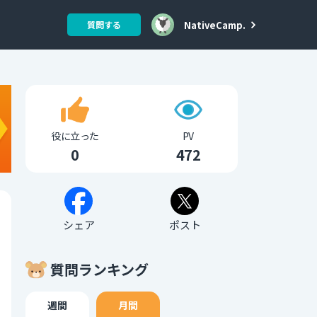
NativeCamp.
質問する
役に立った
PV
0
472
シェア
ポスト
質問ランキング
週間
月間