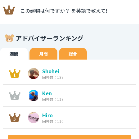
この建物は何ですか？ を英語で教えて!
アドバイザーランキング
週間
月間
総合
Shohei
回答数：138
Ken
回答数：119
Hiro
回答数：110