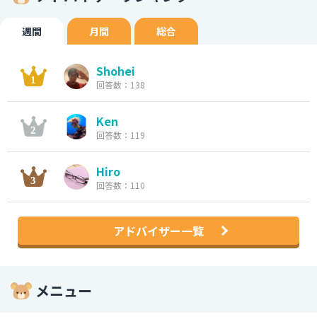
週間
月間
総合
Shohei
回答数：138
Ken
回答数：119
Hiro
回答数：110
アドバイザー一覧
メニュー