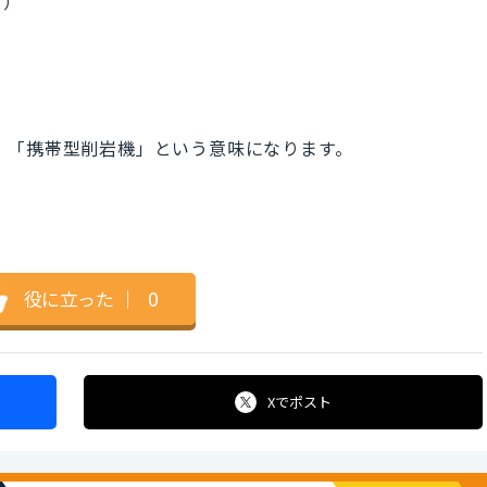
。）
岩機」「携帯型削岩機」という意味になります。
役に立った
｜
0
Xで
ポスト