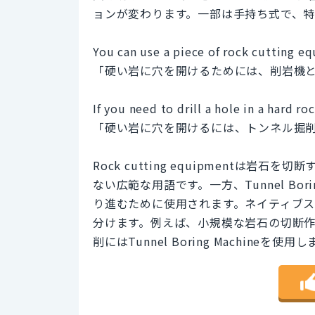
ョンが変わります。一部は手持ち式で、
You can use a piece of rock cutting eq
「硬い岩に穴を開けるためには、削岩機
If you need to drill a hole in a hard r
「硬い岩に穴を開けるには、トンネル掘
Rock cutting equipment
ない広範な用語です。一方、Tunnel Bo
り進むために使用されます。ネイティブ
分けます。例えば、小規模な岩石の切断作業にはr
削にはTunnel Boring Machineを使用