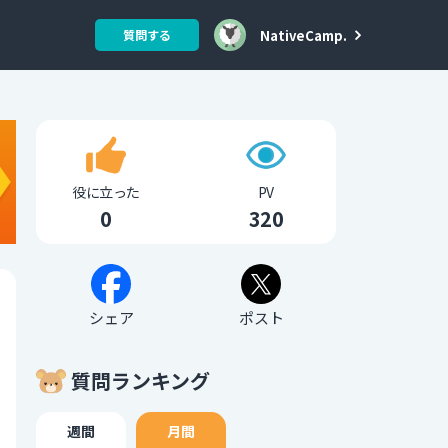
NativeCamp.
質問する
役に立った
PV
0
320
シェア
ポスト
質問ランキング
週間
月間