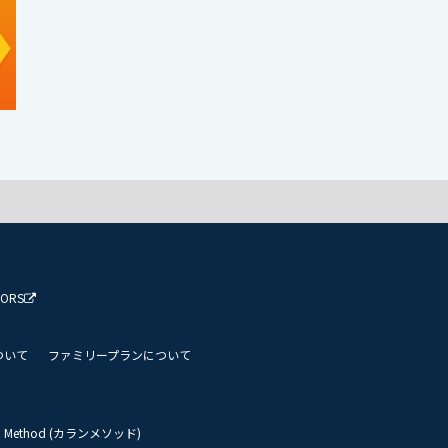
TORS
ついて
ファミリープランについて
an Method (カランメソッド)