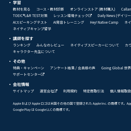
学習
教材を見る
コース・教材診断
オンラインストア (教材購入)
Call
TOEIC®L&R TEST対策
レッスン環境チェック
Daily News (デイ
AIスピーキングテスト
AI発音トレーニング
Hey! Native Camp
ネ
ネイティブキャンプ留学
講師を探す
ランキング
みんなのレビュー
ネイティブスピーカーについて
カ
キャラクター先生について
その他
特典・キャンペーン
アンケート結果 / 会員様の声
Going Global
サポートセンター
会社情報
サイトマップ
運営会社
利用規約
特定商取引法
個人情報取扱
Apple および Apple ロゴは米国その他の国で登録された Apple Inc. の商標です。App 
Google Play は Google LLC の商標です。