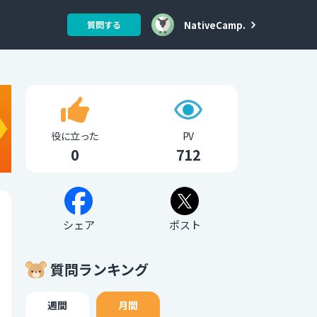
NativeCamp.
質問する
役に立った
PV
0
712
シェア
ポスト
質問ランキング
週間
月間