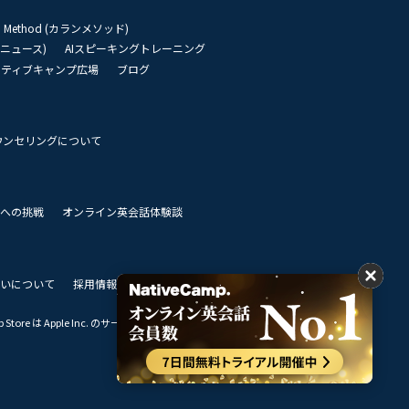
an Method (カランメソッド)
リーニュース)
AIスピーキングトレーニング
イティブキャンプ広場
ブログ
ウンセリングについて
 世界への挑戦
オンライン英会話体験談
いについて
採用情報
私達のビジョン
Store は Apple Inc. のサービスマークです。