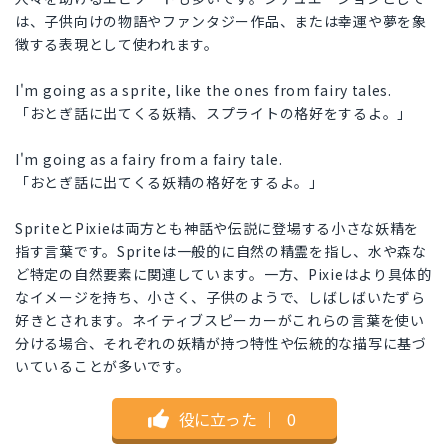
は、子供向けの物語やファンタジー作品、または幸運や夢を象
徴する表現として使われます。
I'm going as a sprite, like the ones from fairy tales.
「おとぎ話に出てくる妖精、スプライトの格好をするよ。」
I'm going as a fairy from a fairy tale.
「おとぎ話に出てくる妖精の格好をするよ。」
SpriteとPixieは両方とも神話や伝説に登場する小さな妖精を
指す言葉です。Spriteは一般的に自然の精霊を指し、水や森な
ど特定の自然要素に関連しています。一方、Pixieはより具体的
なイメージを持ち、小さく、子供のようで、しばしばいたずら
好きとされます。ネイティブスピーカーがこれらの言葉を使い
分ける場合、それぞれの妖精が持つ特性や伝統的な描写に基づ
いていることが多いです。
役に立った
｜
0