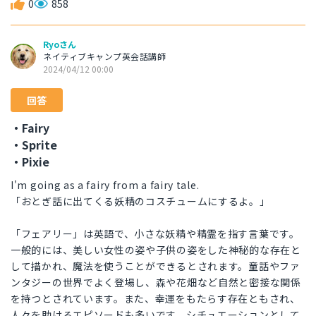
0
858
Ryoさん
ネイティブキャンプ英会話講師
2024/04/12 00:00
回答
・Fairy
・Sprite
・Pixie
I'm going as a fairy from a fairy tale.
「おとぎ話に出てくる妖精のコスチュームにするよ。」
「フェアリー」は英語で、小さな妖精や精霊を指す言葉です。
一般的には、美しい女性の姿や子供の姿をした神秘的な存在と
して描かれ、魔法を使うことができるとされます。童話やファ
ンタジーの世界でよく登場し、森や花畑など自然と密接な関係
を持つとされています。また、幸運をもたらす存在ともされ、
人々を助けるエピソードも多いです。シチュエーションとして