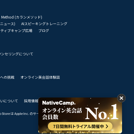
an Method (カランメソッド)
リーニュース)
AIスピーキングトレーニング
イティブキャンプ広場
ブログ
ウンセリングについて
 世界への挑戦
オンライン英会話体験談
いについて
採用情報
私達のビジョン
Store は Apple Inc. のサービスマークです。