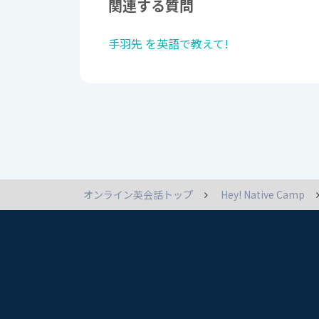
関連する質問
手羽先 を英語で教えて!
オンライン英会話トップ
Hey! Native Camp