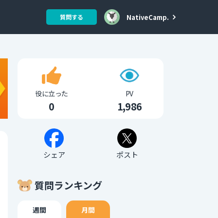
NativeCamp.
質問する
役に立った
PV
0
1,986
シェア
ポスト
質問ランキング
週間
月間