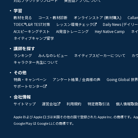
対応ブラウザダウンロード
英会話アプリについて
学習
教材を見る
コース・教材診断
オンラインストア (教材購入)
Call
TOEIC®L&R TEST対策
レッスン環境チェック
Daily News (デイ
AIスピーキングテスト
AI発音トレーニング
Hey! Native Camp
ネ
ネイティブキャンプ留学
講師を探す
ランキング
みんなのレビュー
ネイティブスピーカーについて
カ
キャラクター先生について
その他
特典・キャンペーン
アンケート結果 / 会員様の声
Going Global
サポートセンター
会社情報
サイトマップ
運営会社
利用規約
特定商取引法
個人情報取扱
Apple および Apple ロゴは米国その他の国で登録された Apple Inc. の商標です。App 
Google Play は Google LLC の商標です。