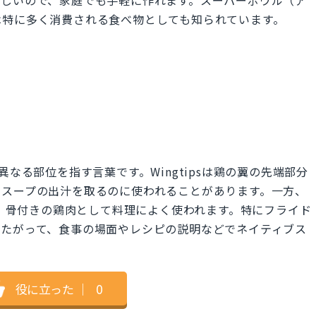
味しいので、家庭でも手軽に作れます。スーパーボウル（ア
は特に多く消費される食べ物としても知られています。
sは、鶏の異なる部位を指す言葉です。Wingtipsは鶏の翼の先端部分
、スープの出汁を取るのに使われることがあります。一方、
上部分で、骨付きの鶏肉として料理によく使われます。特にフライド
したがって、食事の場面やレシピの説明などでネイティブス
。
役に立った
｜
0