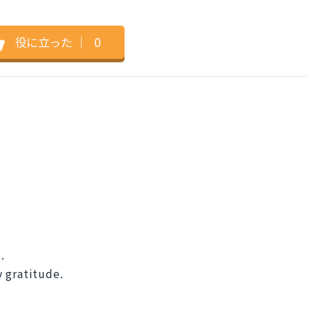
。
役に立った
｜
0
.
 gratitude.