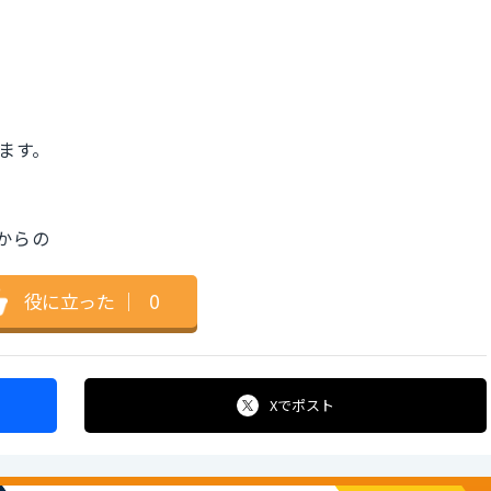
います。
ちからの
役に立った
｜
0
Xで
ポスト