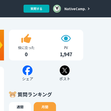
NativeCamp.
質問する
役に立った
PV
0
1,947
シェア
ポスト
質問ランキング
週間
月間