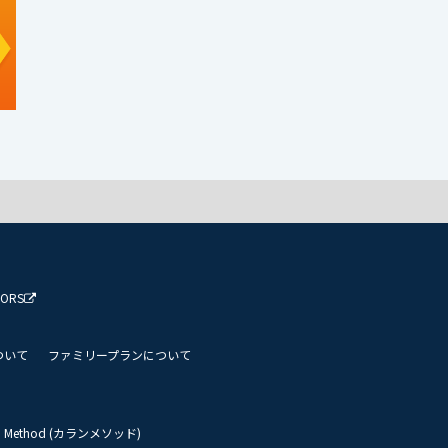
TORS
ついて
ファミリープランについて
an Method (カランメソッド)