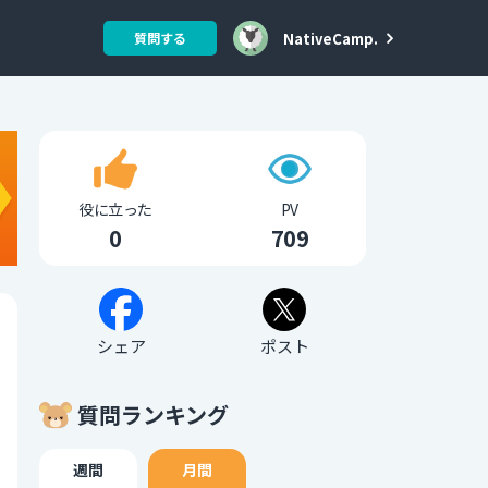
NativeCamp.
質問する
役に立った
PV
0
709
シェア
ポスト
質問ランキング
週間
月間