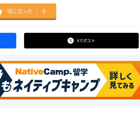
役に立った
｜
0
Xで
ポスト