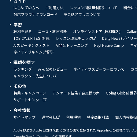
ガイド
はじめての方へ
ご利用方法
レッスン回数無制限について
料金に
対応ブラウザダウンロード
英会話アプリについて
学習
教材を見る
コース・教材診断
オンラインストア (教材購入)
Call
TOEIC®L&R TEST対策
レッスン環境チェック
Daily News (デイ
AIスピーキングテスト
AI発音トレーニング
Hey! Native Camp
ネ
ネイティブキャンプ留学
講師を探す
ランキング
みんなのレビュー
ネイティブスピーカーについて
カ
キャラクター先生について
その他
特典・キャンペーン
アンケート結果 / 会員様の声
Going Global
サポートセンター
会社情報
サイトマップ
運営会社
利用規約
特定商取引法
個人情報取扱
Apple および Apple ロゴは米国その他の国で登録された Apple Inc. の商標です。App 
Google Play は Google LLC の商標です。