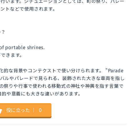
を行います。シチュエーションとしては、町の祭り、パレー
ベントなどで使用されます。
?
か？
of portable shrines.
ができます。
ine"は、文化的な背景やコンテクストで使い分けられます。 "Parade
ーニバルやパレードで見られる、装飾された大きな車両を指し
"は、日本の祭りや行事で使われる移動式の神社や神輿を指す言葉で
目的や意義にも大きな違いがあります。
役に立った
｜
0