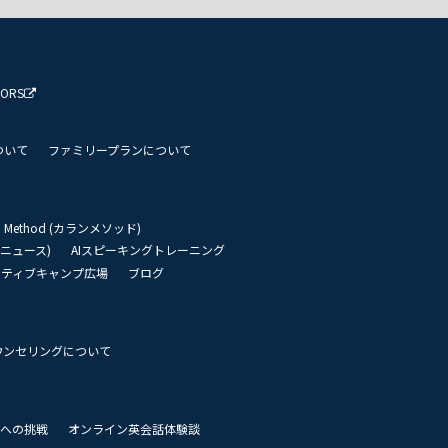
TORS
ついて
ファミリープランについて
an Method (カランメソッド)
リーニュース)
AIスピーキングトレーニング
イティブキャンプ広場
ブログ
ウンセリングについて
 世界への挑戦
オンライン英会話体験談