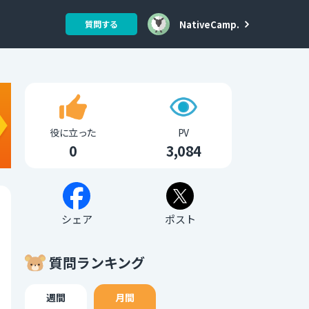
NativeCamp.
質問する
役に立った
PV
0
3,084
シェア
ポスト
質問ランキング
週間
月間