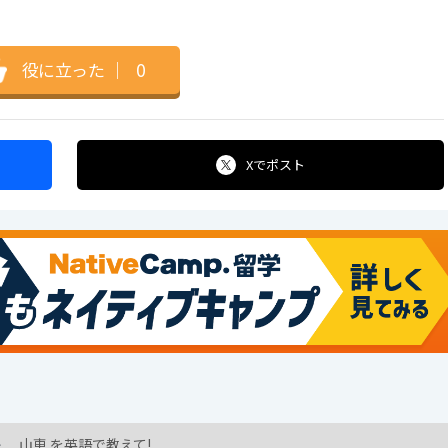
役に立った
｜
0
Xで
ポスト
山車 を英語で教えて!