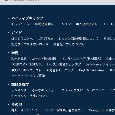
ネイティブキャンプ
トップページ
新規会員登録
ログイン
再入会希望の方
FOR TU
ガイド
はじめての方へ
ご利用方法
レッスン回数無制限について
料金に
対応ブラウザダウンロード
英会話アプリについて
学習
教材を見る
コース・教材診断
オンラインストア (教材購入)
Call
TOEIC®L&R TEST対策
レッスン環境チェック
Daily News (デイ
AIスピーキングテスト
AI発音トレーニング
Hey! Native Camp
ネ
ネイティブキャンプ留学
講師を探す
ランキング
みんなのレビュー
ネイティブスピーカーについて
カ
キャラクター先生について
その他
特典・キャンペーン
アンケート結果 / 会員様の声
Going Global