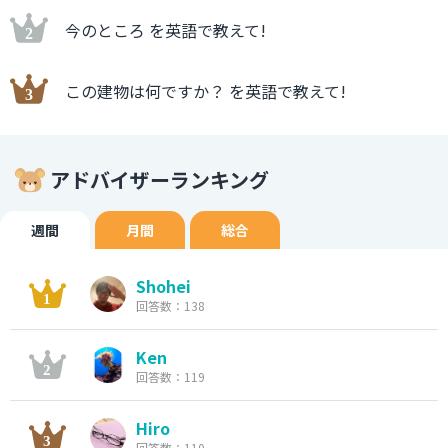
今のところ を英語で教えて!
この建物は何ですか？ を英語で教えて!
アドバイザーランキング
週間
月間
総合
Shohei
回答数：138
Ken
回答数：119
Hiro
回答数：110