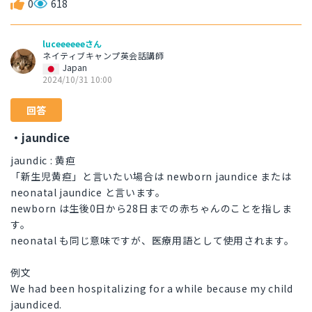
0
618
luceeeeeeさん
ネイティブキャンプ英会話講師
Japan
2024/10/31 10:00
回答
・jaundice
jaundic : 黄疸
「新生児黄疸」と言いたい場合は newborn jaundice または
neonatal jaundice と言います。
newborn は生後0日から28日までの赤ちゃんのことを指しま
す。
neonatal も同じ意味ですが、医療用語として使用されます。
例文
We had been hospitalizing for a while because my child
jaundiced.