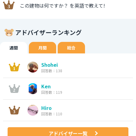
この建物は何ですか？ を英語で教えて!
アドバイザーランキング
週間
月間
総合
Shohei
回答数：138
Ken
回答数：119
Hiro
回答数：110
アドバイザー一覧