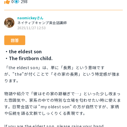
0
298
naomickeyさん
ネイティブキャンプ英会話講師
2025/11/27 12:53
回答
・the eldest son
・The firstborn child.
「the eldest son」は、単に「長男」という意味です
が、"the"が付くことで「その家の長男」という特定感が強ま
ります。
物語や紹介で「彼はその家の跡継ぎで…」といった少し改まっ
た雰囲気や、家系の中での特別な立場を匂わせたい時に使えま
す。日常会話では "my oldest son" の方が自然ですが、家柄
や伝統を語る文脈でしっくりくる表現です。
If you are the eldest son, please raise your hand.