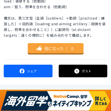
load：装填する（他動詞）
aim：狙う、照準を合わせる（他動詞）
構文は、第三文型（主語［soldiers］＋動詞［practiced：練
習した］＋目的語［loading and aiming artillery：砲弾を装
填し、照準を合わせること］）に副詞句（at distant
targets：遠くの標的に）を組み合わせて構成します。
役に立った
｜
0
シェア
ポスト