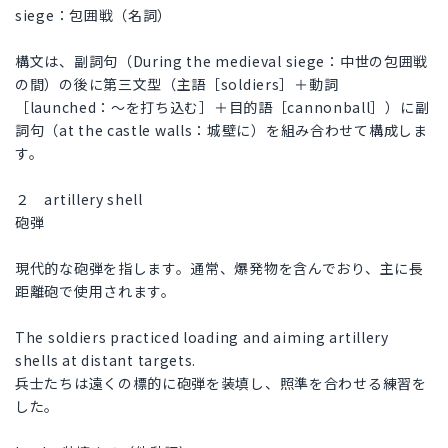
siege：包囲戦（名詞）
構文は、副詞句（During the medieval siege：中世の包囲戦
の間）の後に第三文型（主語［soldiers］＋動詞
［launched：～を打ち込む］＋目的語［cannonball］）に副
詞句（at the castle walls：城壁に）を組み合わせて構成しま
す。
２ artillery shell
砲弾
現代的な砲弾を指します。通常、爆発物を含んでおり、主に長
距離砲で使用されます。
The soldiers practiced loading and aiming artillery
shells at distant targets.
兵士たちは遠くの標的に砲弾を装填し、照準を合わせる練習を
した。