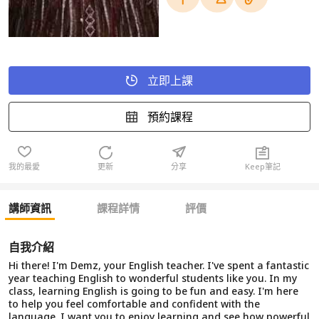
立即上課
預約課程
我的最愛
更新
分享
Keep筆記
講師資訊
課程詳情
評價
自我介紹
Hi there! I'm Demz, your English teacher. I've spent a fantastic
year teaching English to wonderful students like you. In my
class, learning English is going to be fun and easy. I'm here
to help you feel comfortable and confident with the
language. I want you to enjoy learning and see how powerful