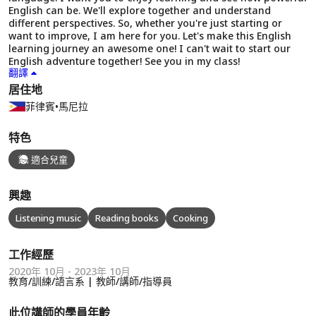
English can be. We'll explore together and understand
different perspectives. So, whether you're just starting or
want to improve, I am here for you. Let's make this English
learning journey an awesome one! I can't wait to start our
English adventure together! See you in my class!
翻譯
居住地
菲律賓
•
馬尼拉
特色
適合兒童
興趣
Listening music
Reading books
Cooking
工作經歷
2020年 10月 - 2023年 10月
教育/訓練/語言系 | 教師/講師/指導員
此位講師的學員年齡