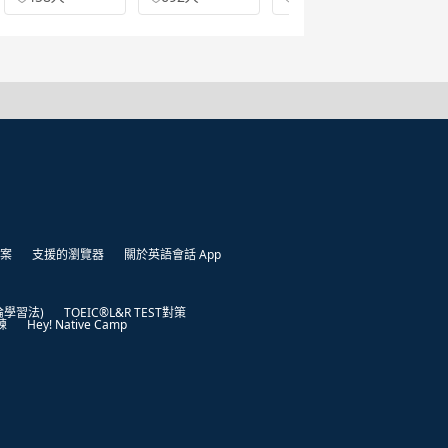
案
支援的瀏覽器
關於英語會話 App
凱倫學習法)
TOEIC®L&R TEST對策
練
Hey! Native Camp