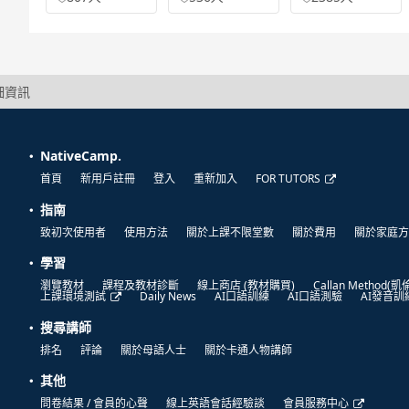
詳細資訊
NativeCamp.
首頁
新用戶註冊
登入
重新加入
FOR TUTORS
指南
致初次使用者
使用方法
關於上課不限堂數
關於費用
關於家庭方
學習
瀏覽教材
課程及教材診斷
線上商店 (教材購買)
Callan Method(
上課環境測試
Daily News
AI口語訓練
AI口語測驗
AI發音訓
搜尋講師
排名
評論
關於母語人士
關於卡通人物講師
其他
問卷結果 / 會員的心聲
線上英語會話經驗談
會員服務中心