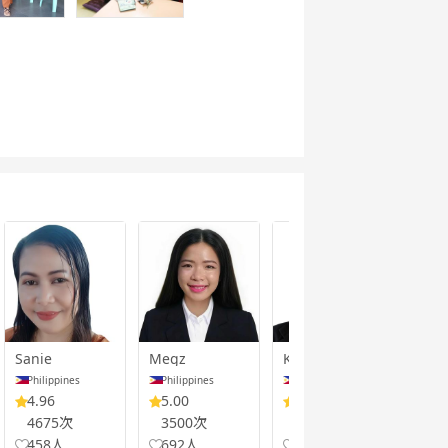
Sanie
Megz
Kelly
Jane
Philippines
Philippines
Philippines
Phi
4.96
5.00
4.99
5.
4675次
3500次
10653次
65
458人
692人
1527人
94