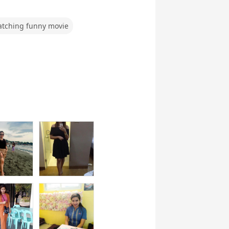
tching funny movie
e Talk