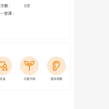
次數 :
0次
一堂課 :
友善
沉著冷靜
擅長傾聽