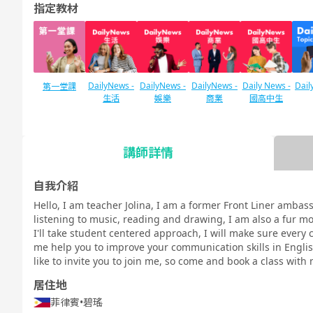
指定教材
DailyNews -
DailyNews -
DailyNews -
Daily News -
Dail
第一堂課
生活
娛樂
商業
國高中生
講師詳情
SIDE by SIDE
TOE
IELTS口語對
口語測驗對策
口語測驗對策
口語測驗對策
TES
策
日常英語會話
商務英語會話
國高中生英語
自我介紹
對策
會話
Hello, I am teacher Jolina, I am a former Front Liner ambass
listening to music, reading and drawing, I am also a fur mo
I'll take student centered approach, I will make sure every c
me help you to improve your communication skills in Englis
like to invite you to join me, so come and book a class with 
以插圖學習英
主題Talk
口說
發音訓練 基
發音訓練 進
發音
文文法
礎 - 美式英語
階 - 美式英語
踐 -
居住地
-
-
菲律賓
•
碧瑤