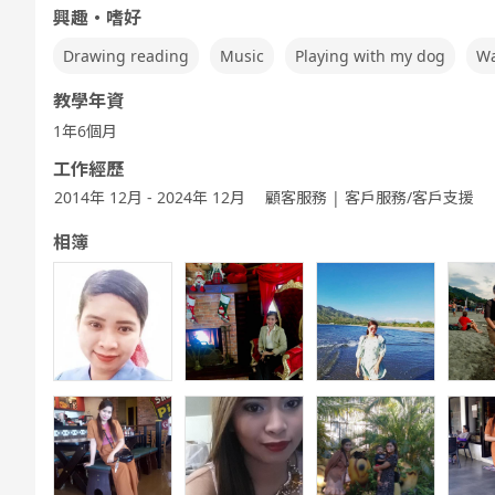
興趣・嗜好
Drawing reading
Music
Playing with my dog
Wa
Fre
5分鐘討論
商務英語會話
兒童 - 基本的
兒童 - 繪本的
兒童 - 以遊戲
教學年資
英語
英語
進行英語會話
1年6個月
工作經歷
2014年 12月 - 2024年 12月
顧客服務 | 客戶服務/客戶支援
相簿