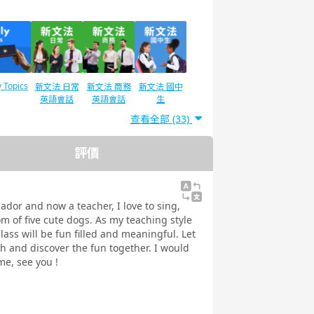
y Topics
新文法 日常
新文法 商務
新文法 國中
英語會話
英語會話
生
查看全部 (33)
評價
IC®L&R
TOEIC®L&R
TOEIC ®
語法
Speaking
T 600分
TEST 800分
Test對策
（新制）
對策（新制）
ador and now a teacher, I love to sing,
m of five cute dogs. As my teaching style
lass will be fun filled and meaningful. Let
h and discover the fun together. I would
me, see you !
訓練 實
實踐發音
旅遊英語會話
環遊世界一周
 美式英語
-