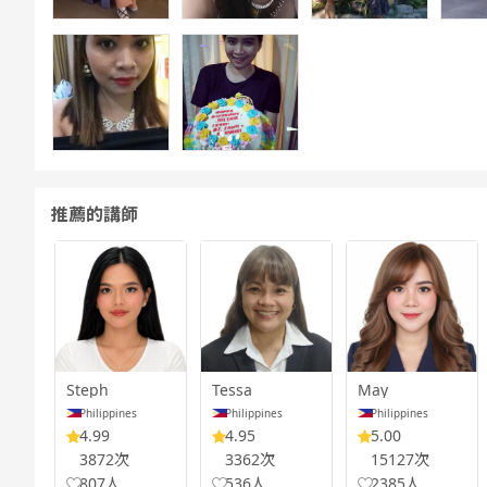
推薦的講師
Steph
Tessa
May
Philippines
Philippines
Philippines
4.99
4.95
5.00
3872次
3362次
15127次
807人
536人
2385人