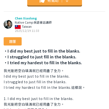
有幫助
｜
0
Chen Xiaolong
Native Camp英語會話講師
Taiwan
2025/12/19 11:33
回答
・I did my best just to fill in the blanks.
・I struggled to just fill in the blanks.
・I tried my hardest to fill in the blanks.
我光是把空白填滿就已經用盡了全力。
I did my best just to fill in the blanks.
I struggled to just fill in the blanks.
I tried my hardest to fill in the blanks.這樣說。
1. I did my best just to fill in the blanks.
我光是把空白填滿就已經用盡了全力。