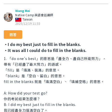
Wang Mei
Native Camp英語會話講師
Taiwan
2025/12/19 11:33
回答
・I do my best just to fill in the blanks.
・It was all I could do to fill in the blanks.
1. 「do one's best」的意思是「盡全力、盡自己所能努力」，
帶有「已經盡了最大努力」的語感。
「fill」是「填滿、裝滿」的意思。
「blank」是「空白、留白」的意思。
fill in the blanks 就是「填滿空白」、「填補空格」的意思。
A: How did your test go?
你的考試結果怎麼樣？
B: I did my best just to fill in the blanks.
我已經盡全力填滿空白了。