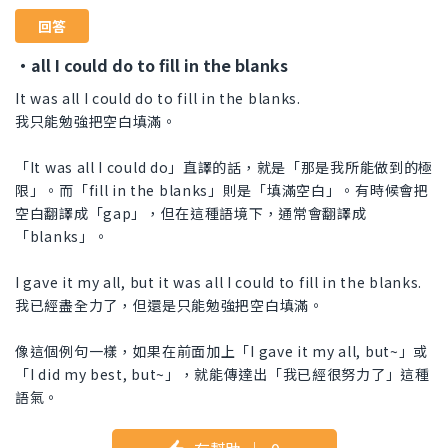
回答
・all I could do to fill in the blanks
It was all I could do to fill in the blanks.
我只能勉強把空白填滿。
「It was all I could do」直譯的話，就是「那是我所能做到的極
限」。而「fill in the blanks」則是「填滿空白」。有時候會把
空白翻譯成「gap」，但在這種語境下，通常會翻譯成
「blanks」。
I gave it my all, but it was all I could to fill in the blanks.
我已經盡全力了，但還是只能勉強把空白填滿。
像這個例句一樣，如果在前面加上「I gave it my all, but~」或
「I did my best, but~」，就能傳達出「我已經很努力了」這種
語氣。