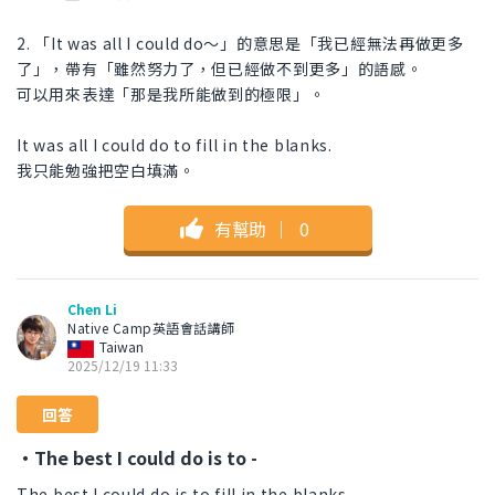
2. 「It was all I could do〜」的意思是「我已經無法再做更多
了」，帶有「雖然努力了，但已經做不到更多」的語感。
可以用來表達「那是我所能做到的極限」。
It was all I could do to fill in the blanks.
我只能勉強把空白填滿。
有幫助
｜
0
Chen Li
Native Camp英語會話講師
Taiwan
2025/12/19 11:33
回答
・The best I could do is to -
The best I could do is to fill in the blanks.