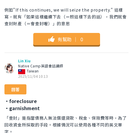
例如"If this continues, we will seize the property." 這樣
寫，就有「如果這樣繼續下去（＝照這樣下去的話），我們就會
查封財產（＝會查封喔）」的意思
有幫助
｜
0
Lin Xiu
Native Camp英語會話講師
Taiwan
2025/11/04 10:13
回答
・foreclosure
・garnishment
「查封」是指當債務人無法償還貸款、稅金、保險費等時，為了
回收資金所採取的手段。根據情況可以使用各種不同的英文單
字。