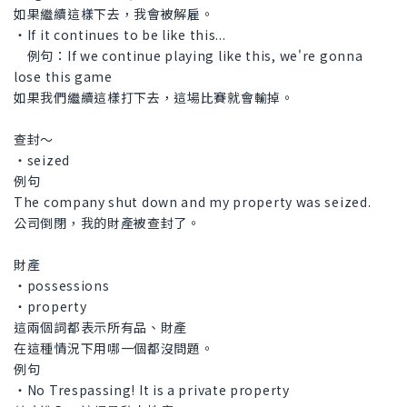
如果繼續這樣下去，我會被解雇。
・If it continues to be like this...
例句：If we continue playing like this, we're gonna
lose this game
如果我們繼續這樣打下去，這場比賽就會輸掉。
查封～
・seized
例句
The company shut down and my property was seized.
公司倒閉，我的財產被查封了。
財產
・possessions
・property
這兩個詞都表示所有品、財產
在這種情況下用哪一個都沒問題。
例句
・No Trespassing! It is a private property