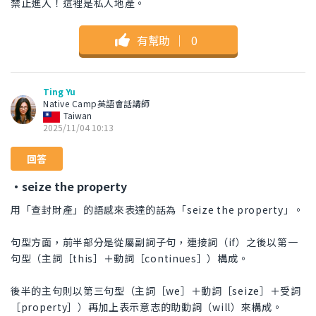
禁止進入！這裡是私人地產。
有幫助
｜
0
Ting Yu
Native Camp英語會話講師
Taiwan
2025/11/04 10:13
回答
・seize the property
用「查封財產」的語感來表達的話為「seize the property」。
句型方面，前半部分是從屬副詞子句，連接詞（if）之後以第一
句型（主詞［this］＋動詞［continues］）構成。
後半的主句則以第三句型（主詞［we］＋動詞［seize］＋受詞
［property］）再加上表示意志的助動詞（will）來構成。