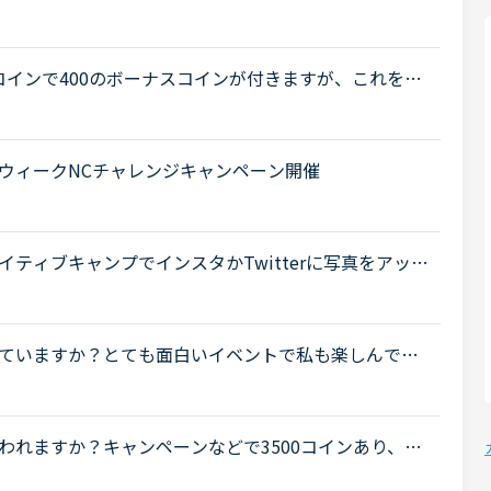
nline" target="_blank">https://nativecamp.net/cam
</a> 」20か国の先生をすべて受講して、500コインがいただけるよ
0コインで400のボーナスコインが付きますが、これをNC
を奮発していただいて10000円、30000円、50000
.
ウィークNCチャレンジキャンペーン開催
ティブキャンプでインスタかTwitterに写真をアップ
、誰かもうアップしましたか？私は何人かと写真はと
ていますか？とても面白いイベントで私も楽しんでい
くてもなかなか言い出せなくて困ってます^_^;なにか
われますか？キャンペーンなどで3500コインあり、期
１つコインを使い消費し続けました。ただ、お気に入