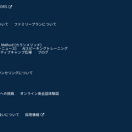
TORS
ついて
ファミリープランについて
an Method (カランメソッド)
イリーニュース)
AIスピーキングトレーニング
イティブキャンプ広場
ブログ
ウンセリングについて
 世界への挑戦
オンライン英会話体験談
扱いについて
採用情報