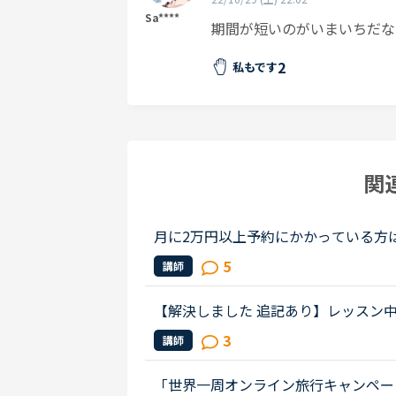
Sa****
期間が短いのがいまいちだな
2
私もです
関
月に2万円以上予約にかかっている方は
のコインを購入しようと思っています
5
講師
私はお気に入りの先生と、カランの息..
【解決しました 追記あり】レッスン
ションやトピックトークを受ける際に
3
講師
る場合）を見ることってどう思いま...
「世界一周オンライン旅行キャンペーン」が今