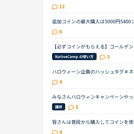
ivecamp.net/campaign/world_trip_o
12
paign/world_trip_online
うです。(500円分のコイン即ち2...
追加コインの最大購入は5000円540
さんに頑張っていただき、ボーナスコイン
6
円の購入枠を作っていただけるとあり..
【必ずコインがもらえる】ゴールデン
3
NativeCamp.の使い方
ハロウィーン企画のハッシュタグ＃ネイ
したらコインもらえるみたいですけど
4
ったけど、恥ずかしくてまだあげれ...
みなさんハロウィンキャンペーンやっ
るのですが、講師の方と写真を撮りた
5
講師
気の利いた言い回しなどあったら教...
皆さんは普段から購入してコインを使
限があることを知り、できるだけ毎日
4