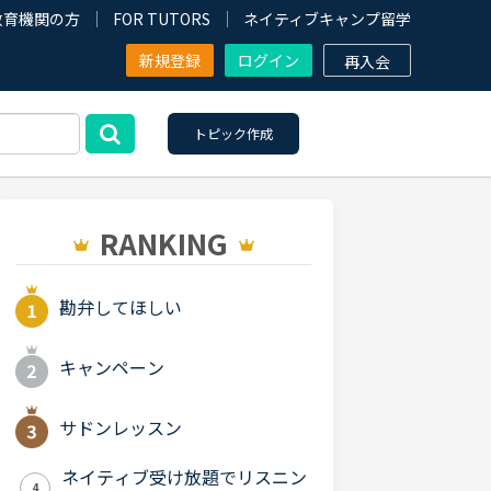
教育機関の方
FOR TUTORS
ネイティブキャンプ留学
新規登録
ログイン
再入会
トピック作成
RANKING
勘弁してほしい
キャンペーン
サドンレッスン
ネイティブ受け放題でリスニン
4