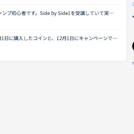
初心者です。Side by Side1を受講していて実践
のハロウィンを1度今まで受講しました。マンスリース
1日に購入したコインと、12月1日にキャンペーンで取
す。その場合、どちらが優先的に消費されますか？キ
T