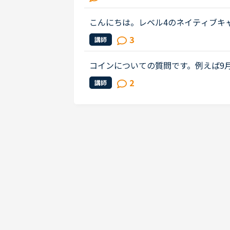
りの先生でも、必ず新しい学びを感...
こんにちは。レベル4のネイティブキャンプ
発音を数回異文化コミュニケーション
3
講師
ピーキングテストの絵を見て話をす...
コインについての質問です。例えば9月
得したコインが両方余っているとしま
2
講師
ャンペーンのコインは有効期間が60...