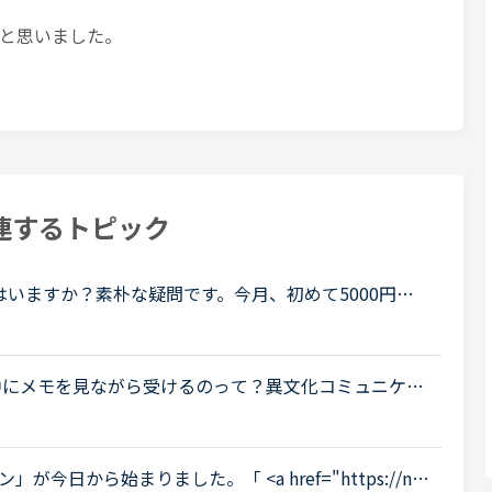
と思いました。
連するトピック
いますか？素朴な疑問です。今月、初めて5000円分
。でも、5000円分て、割とすぐになくなりませんか？
.
中にメモを見ながら受けるのって？異文化コミュニケー
予習したメモや前回のレッスンメモ（同じ内容を受け
日から始まりました。「 <a href="https://nat