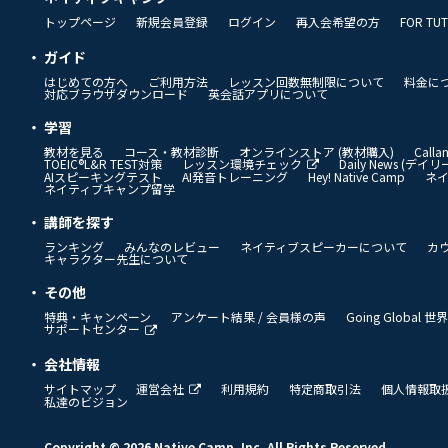
トップページ
新規会員登録
ログイン
再入会希望の方
FOR TU
ガイド
はじめての方へ
ご利用方法
レッスン回数無制限について
料金に
対応ブラウザダウンロード
英会話アプリについて
学習
教材を見る
コース・教材診断
オンラインストア (教材購入)
Call
TOEIC®L&R TEST対策
レッスン環境チェック
Daily News (デ
AIスピーキングテスト
AI発音トレーニング
Hey! Native Camp
ネ
ネイティブキャンプ留学
講師を探す
ランキング
みんなのレビュー
ネイティブスピーカーについて
カ
キャラクター先生について
その他
特典・キャンペーン
アンケート結果 / 会員様の声
Going Global
サポートセンター
会社情報
サイトマップ
運営会社
利用規約
特定商取引法
個人情報取
私達のビジョン
Copyright © 2026 Native Camp, Inc. All Rights Reserved.