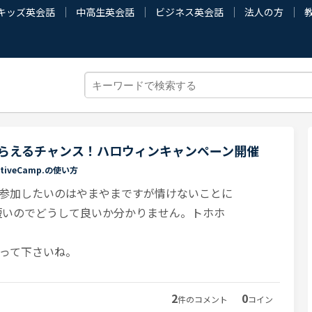
キッズ英会話
中高生英会話
ビジネス英会話
法人の方
がもらえるチャンス！ハロウィンキャンペーン開催
ativeCamp.の使い方
参加したいのはやまやまですが情けないことに
短いのでどうして良いか分かりません。トホホ
って下さいね。
2
0
件のコメント
コイン