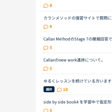
てネイティブキャンプを利用し、ディ
8
まづいては、先生はもとより自分自...
カランメソッドの復習サイトで質問に
えるために、文字を見ないで聞き取っ
9
も文法もすべてわかるのですが、文...
Callan MethodのStage 7
あり、下記の英文について質問致します。Ca
3
擬回答についてですが、その模擬回...
Callanのnew work進捗について。
で現在、stage 7におります。Callanの学
3
adingして準備、lesson本番に臨み...
ゆるくレッスンを続けている方います
取れない40代半ばの初級者です。レ
18
講師
はわかっていますが、私は気持ちの...
side by side book4 を学習中で仮
er, he'd be able be able to lift 
5