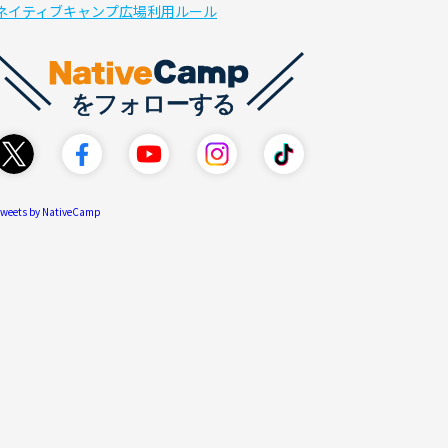
ネイティブキャンプ広場利用ルール
weets by NativeCamp