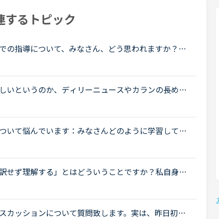
連するトピック
での指導について、みなさん、どう思われますか？私
少なくとも中学校の文法の範囲が一通り終わらない
.
しいというのか、ディリーニュースやカランの長め文
では理解できないというか、字面だけ追って読んでい
ついて悩んでいます：みなさんどのように学習してい
ない」ことが課題だと考えているTOEIC600コースを
..
訳せず理解する」とはどういうことですか？私自身は
入ったところです。聞きたいのは●英語のまま理解でき
.
スカッションについて質問致します。実は、昨日初め