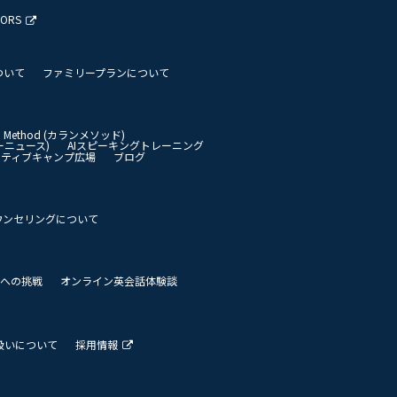
TORS
ついて
ファミリープランについて
an Method (カランメソッド)
イリーニュース)
AIスピーキングトレーニング
イティブキャンプ広場
ブログ
ウンセリングについて
 世界への挑戦
オンライン英会話体験談
扱いについて
採用情報