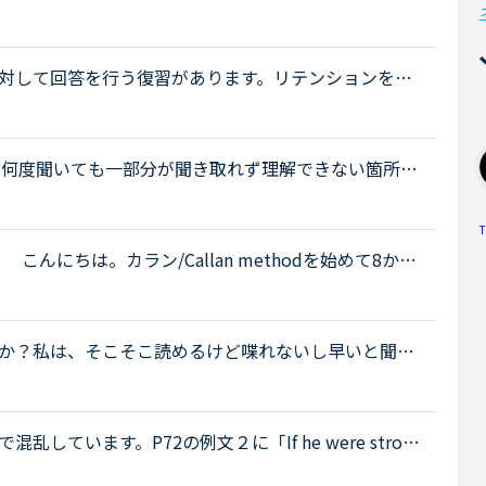
リーニュースの初級レベルを受けました。いきなりつ
対して回答を行う復習があります。リテンションを鍛
たことに回答（＋録音）しています。この中で、単語
の模擬回答で何度聞いても一部分が聞き取れず理解できない箇所が
llan MethodのStage 7の音声アプリの下記の模
T
 こんにちは。カラン/Callan methodを始めて8か月
習方法は、lesson前30分でdaily revisionの範囲をre
か？私は、そこそこ読めるけど喋れないし早いと聞き
ッスン時間はどんなに忙しくても作り出すものだと頭で
定形で混乱しています。P72の例文２に「If he were strong
weights.」とあり、その下に「※ If [I,he,she,it,we,you,they]