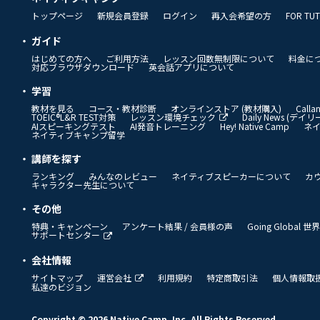
トップページ
新規会員登録
ログイン
再入会希望の方
FOR TU
ガイド
はじめての方へ
ご利用方法
レッスン回数無制限について
料金に
対応ブラウザダウンロード
英会話アプリについて
学習
教材を見る
コース・教材診断
オンラインストア (教材購入)
Call
TOEIC®L&R TEST対策
レッスン環境チェック
Daily News (デ
AIスピーキングテスト
AI発音トレーニング
Hey! Native Camp
ネ
ネイティブキャンプ留学
講師を探す
ランキング
みんなのレビュー
ネイティブスピーカーについて
カ
キャラクター先生について
その他
特典・キャンペーン
アンケート結果 / 会員様の声
Going Global
サポートセンター
会社情報
サイトマップ
運営会社
利用規約
特定商取引法
個人情報取
私達のビジョン
Copyright © 2026 Native Camp, Inc. All Rights Reserved.