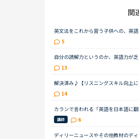
関
英文法をこれから習う子供への、英語
は、説明そのものを英語で行うのは、
5
と、なかなか厳しいのではないかと思..
自分の読解力というのか、英語力が乏
章でもそうなのですが、黙読しただけ
13
てもなかなか内容が理解できないと...
解決済み♪【リスニングスキル向上に
ますか。】●私の英語力私は、「聞こえ
14
中心に受講中のもうすぐ40歳です。・T.
カランで言われる「英語を日本語に翻
カラン1からはじめ、今はカラン5に
6
講師
ているのか？日本語に翻訳してしまっ..
ディリーニュースやその他教材のディ