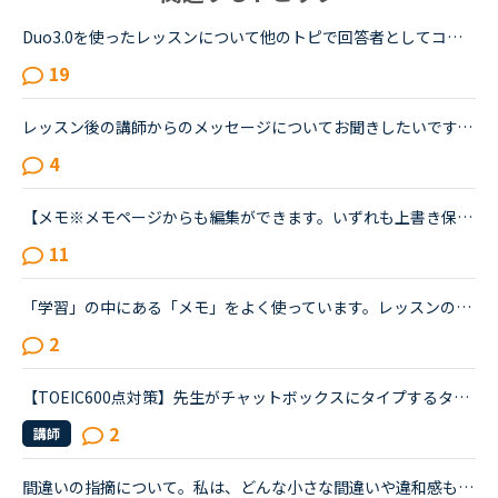
Duo3.0を使ったレッスンについて他のトピで回答者としてコメントし、詳しく教えてとリクエストを頂いたのでシェアさせて頂きます。※Duoファンではありますが、関係者とか回しモンとかじゃありません。【目的】Duo...
19
レッスン後の講師からのメッセージについてお聞きしたいです。フィリピン以外の国(もちろん在宅)で、いつも定型文をコピペして送ってくる先生がいます。カウンセリングでお勧めされた先生で、何度か受講しました...
4
【メモ※メモページからも編集ができます。いずれも上書き保存されます】講師の画面の下のメモ欄とレッスン後の先生からのメッセージの下のメモ欄が連動して上書きされるように変更されました。メモ欄について。皆...
11
「学習」の中にある「メモ」をよく使っています。レッスンの中で講師から言われたこと、チャットボックスに入れてもらった単語の復習や、例文など自分で調べたことなどどんどん入れています。ある程度以上になる...
2
【TOEIC600点対策】先生がチャットボックスにタイプするタイミングが教材の手順と合わない場合、みなさんは先生に言ってますか？TOEIC600点対策のPart2をやったことある人にしか伝わらないかもしれないのですが、...
2
講師
間違いの指摘について。私は、どんな小さな間違いや違和感も指摘して欲しいタイプなのですが、今までお世話になった講師の方の中には、とてもよかったよ。これからも練習続けて頑張ってね。というだけで、アドバ...