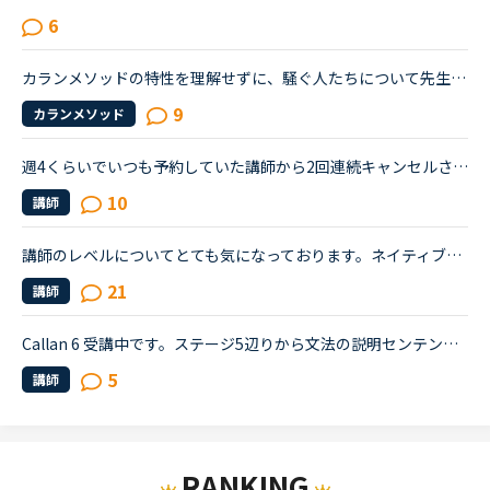
6
カランメソッドの特性を理解せずに、騒ぐ人たちについて先生方のレビューを見ていると、カランの進め方について苦言を呈しているレビューが目立つように思いました。これについて、個人的には「それは、生徒の方...
9
カランメソッド
週4くらいでいつも予約していた講師から2回連続キャンセルされました。その先生はとても教えるのがうまいので評価もよく、ファンもついている感じですが、予約自体はほぼ私だけが一日一回いれている感じです。ご...
10
講師
講師のレベルについてとても気になっております。ネイティブキャンプをはじめて3年です。文法と発音の基礎から始めてきたおかげで、段々と言いたいことを表現でき、先生の話していることもほぼ理解できるようにな...
21
講師
Callan 6 受講中です。ステージ5辺りから文法の説明センテンスが多くなり、なかなか意味を英語で把握しづらく辛いです。(私の理解レベルが低いせいなのかもしれませんが) 回答のセンテンスのほとんどが質問文に無...
5
講師
RANKING